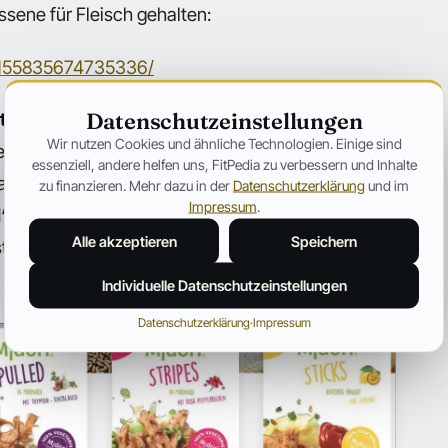
ssene für Fleisch gehalten:
0155835674735336/
Datenschutzeinstellungen
ten Fleischersatzes“
offenbar aufzugehen.
Wir nutzen Cookies und ähnliche Technologien. Einige sind
den nächsten Substitutionsmöglichkeiten: Käse-
essenziell, andere helfen uns, FitPedia zu verbessern und Inhalte
hat das Unternehmen den Fokus auf Leckereien
zu finanzieren. Mehr dazu in der
Datenschutzerklärung
und im
Impressum
.
d“
(vegane Pulled Pork Variante),
„Stripes“
Alle akzeptieren
Speichern
sticks in vegan) und
„Crunchlets“
(Nuggets auf
Individuelle Datenschutzeinstellungen
Datenschutzerklärung
·
Impressum