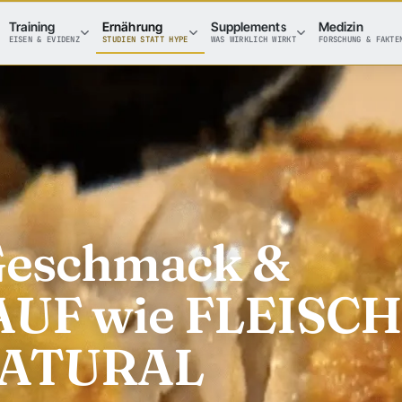
Training
Ernährung
Supplements
Medizin
EISEN & EVIDENZ
STUDIEN STATT HYPE
WAS WIRKLICH WIRKT
FORSCHUNG & FAKTE
 Geschmack &
F wie FLEISCH!
 NATURAL