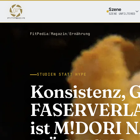
Szene
SZENE UNFILTERED
FitPedia
/
Magazin
/
Ernährung
STUDIEN STATT HYPE
Konsistenz,
FASERVERLAU
ist M!DORI