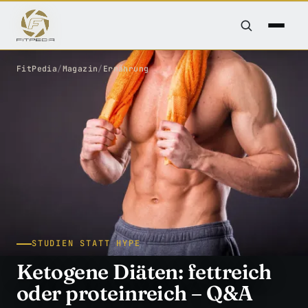
FitPedia
/
Magazin
/
Ernährung
STUDIEN STATT HYPE
Ketogene Diäten: fettreich
oder proteinreich – Q&A