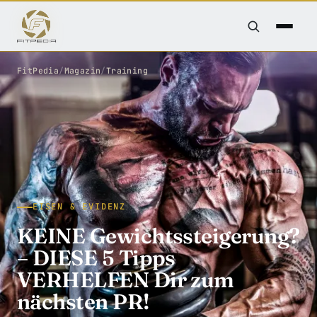
FitPedia
/
Magazin
/
Training
EISEN & EVIDENZ
KEINE Gewichtssteigerung?
– DIESE 5 Tipps
VERHELFEN Dir zum
nächsten PR!