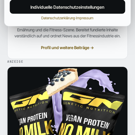
Fitpedia Redaktionsteam
Individuelle Datenschutzeinstellungen
REDAKTION UND QUALITÄTSPRÜFUNG
Datenschutzerklärung
·
Impressum
Ein interdisziplinäres Redaktionsteam mit Fokus auf Sport,
Ernährung und die Fitness-Szene. Bereitet fundierte Inhalte
verständlich auf und ordnet News aus der Fitnessindustrie ein.
Profil und weitere Beiträge →
ANZEIGE