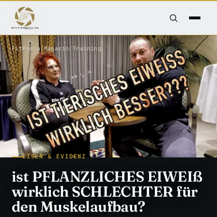
FitPedia
/
Magazin
/
Training
EISEN & EVIDENZ
ist PFLANZLICHES EIWEIß
wirklich SCHLECHTER für
den Muskelaufbau?