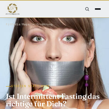
FitPedia
/
Magazin
/
Ernährung
STUDIEN STATT HYPE
Ist Intermittent Fasting das
richtige für Dich?