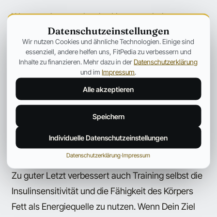
Wenn es darum geht, das Hungerverhalten zu
Datenschutzeinstellungen
modifizieren, kann ein Ignorieren von Hunger zu
Wir nutzen Cookies und ähnliche Technologien. Einige sind
Fressgelagen führen. Dies kann kontraproduktiv
essenziell, andere helfen uns, FitPedia zu verbessern und
Inhalte zu finanzieren. Mehr dazu in der
Datenschutzerklärung
werden, wenn man während der nächsten
und im
Impressum
.
Mahlzeit zu viele Kalorien zu sich nimmt.
Alle akzeptieren
Verletzte Sportler benötigen Nährstoffe für die
Speichern
Heilung. Fasten bedeutet, dass wichtige
Nährstoffe nicht zugeführt werden, was den
Individuelle Datenschutzeinstellungen
Heilungsprozess hinauszögern kann.
Datenschutzerklärung
·
Impressum
Zu guter Letzt verbessert auch Training selbst die
Insulinsensitivität und die Fähigkeit des Körpers
Fett als Energiequelle zu nutzen. Wenn Dein Ziel