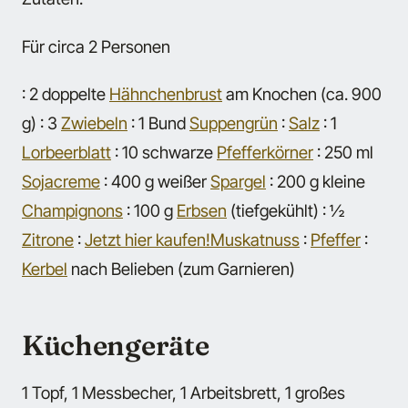
Für circa 2 Personen
: 2 doppelte
Hähnchenbrust
am Knochen (ca. 900
g) : 3
Zwiebeln
: 1 Bund
Suppengrün
:
Salz
: 1
Lorbeerblatt
: 10 schwarze
Pfefferkörner
: 250 ml
Sojacreme
: 400 g weißer
Spargel
: 200 g kleine
Champignons
: 100 g
Erbsen
(tiefgekühlt) : ½
Zitrone
:
Jetzt hier kaufen!
Muskatnuss
:
Pfeffer
:
Kerbel
nach Belieben (zum Garnieren)
Küchengeräte
1 Topf, 1 Messbecher, 1 Arbeitsbrett, 1 großes