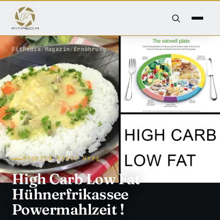
FitPedia
/
Magazin
/
Ernährung
STUDIEN STATT HYPE
High Carb Low Fat
Hühnerfrikassee
Powermahlzeit !