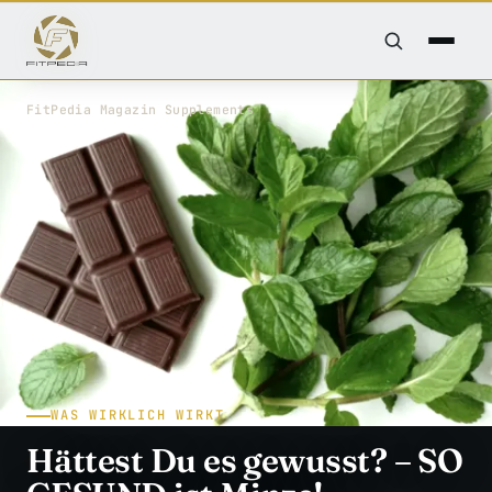
FitPedia
/
Magazin
/
Supplements
WAS WIRKLICH WIRKT
Hättest Du es gewusst? – SO