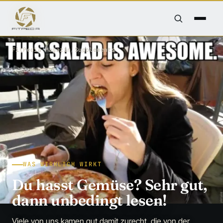
FitPedia
/
Magazin
/
Supplements
WAS WIRKLICH WIRKT
Du hasst Gemüse? Sehr gut,
dann unbedingt lesen!
Viele von uns kamen gut damit zurecht, die von der