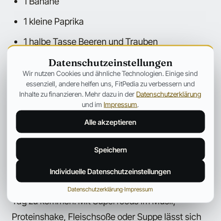
1 Banane
1 kleine Paprika
1 halbe Tasse Beeren und Trauben
Datenschutzeinstellungen
1 halbe Tasse Brokkoli
Wir nutzen Cookies und ähnliche Technologien. Einige sind
1 halbe Tasse Kürbis
essenziell, andere helfen uns, FitPedia zu verbessern und
Inhalte zu finanzieren. Mehr dazu in der
Datenschutzerklärung
1 Tasse Blattgemüse
und im
Impressum
.
Alle akzeptieren
1 große Orange
1 halbe Tasse gewürfeltes Gemüse/Obst
Speichern
Natürlich ist es manchmal alles andere als einfach
Individuelle Datenschutzeinstellungen
auf seine 3 bis 4 Portionen Obst und Gemüse pro
Datenschutzerklärung
·
Impressum
Tag zu kommen. Mit Superfoods im Müsli,
Proteinshake, Fleischsoße oder Suppe lässt sich