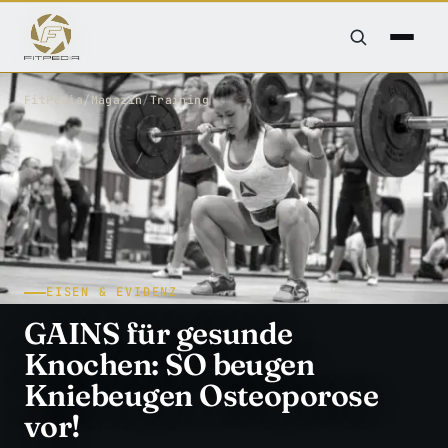
FitPedia
/
Magazin
/
Training
EISEN & EVIDENZ
GAINS für gesunde
Knochen: SO beugen
Kniebeugen Osteoporose
vor!