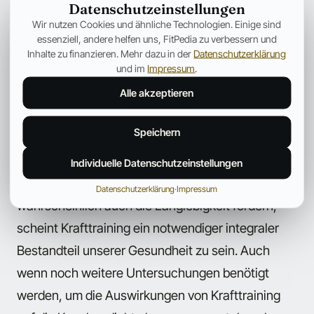
Datenschutzeinstellungen
Knochenmineralstoffdichte keine signifikante
Wir nutzen Cookies und ähnliche Technologien. Einige sind
Verbesserung zeigte, gab es doch eine
essenziell, andere helfen uns, FitPedia zu verbessern und
Inhalte zu finanzieren. Mehr dazu in der
Datenschutzerklärung
geringfügige Verbesserung. Bei der Kontrollgruppe
und im
Impressum
.
hatte die Knochenmineralstoffdichte minimal
Alle akzeptieren
abgenommen.
Speichern
Da sowohl Kraft der Knochen, als auch die
Gesundheit der Knochen dabei helfen,
Individuelle Datenschutzeinstellungen
Verletzungen zu verhindern und darüber hinaus
Datenschutzerklärung
·
Impressum
wahrscheinlich auch die Langlebigkeit fördern,
scheint Krafttraining ein notwendiger integraler
Bestandteil unserer Gesundheit zu sein. Auch
wenn noch weitere Untersuchungen benötigt
werden, um die Auswirkungen von Krafttraining