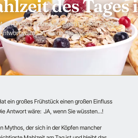
hlzeit des Tages i
at ein großes Frühstück einen großen Einfluss
 Antwort wäre: JA, wenn Sie wüssten!
 Hat ein großes Frühstück einen großen Einfluss
Die Antwort wäre: JA, wenn Sie wüssten…!
nen Mythos, der sich in der Köpfen mancher
wichtigste Mahlzeit am Tag ist und bleibt das