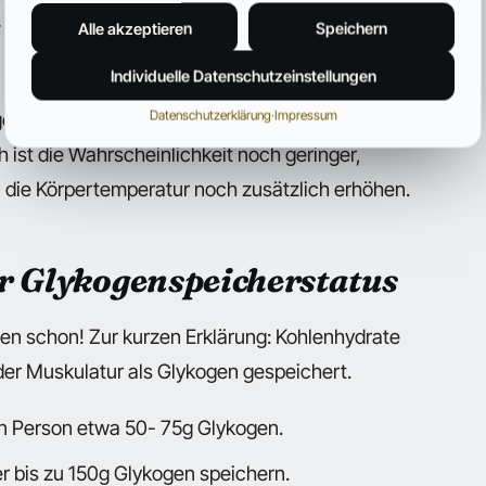
denn je höher die Körpertemperatur ist, desto
Alle akzeptieren
Speichern
Individuelle Datenschutzeinstellungen
Datenschutzerklärung
·
Impressum
enese- Fenster“ verstärken indem man einen
h ist die Wahrscheinlichkeit noch geringer,
 die Körpertemperatur noch zusätzlich erhöhen.
r Glykogenspeicherstatus
en schon! Zur kurzen Erklärung: Kohlenhydrate
 der Muskulatur als Glykogen gespeichert.
ten Person etwa 50- 75g Glykogen.
er bis zu 150g Glykogen speichern.