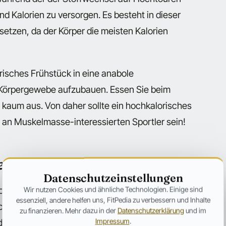
end Kalorien zu versorgen. Es besteht in dieser
etzen, da der Körper die meisten Kalorien
risches Frühstück in eine anabole
s Körpergewebe aufzubauen. Essen Sie beim
 kaum aus. Von daher sollte ein hochkalorisches
an Muskelmasse-interessierten Sportler sein!
ie Thermogenese
Datenschutzeinstellungen
hsels ist es, die Körpertemperatur auf
Wir nutzen Cookies und ähnliche Technologien. Einige sind
essenziell, andere helfen uns, FitPedia zu verbessern und Inhalte
ach dem Aufstehen hat der Körper meist die
zu finanzieren. Mehr dazu in der
Datenschutzerklärung
und im
Impressum
.
dann über den Tag ab! Aus diesem Grund ist es