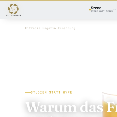
Szene
SZENE UNFILTERED
FitPedia
/
Magazin
/
Ernährung
STUDIEN STATT HYPE
Warum das Fr