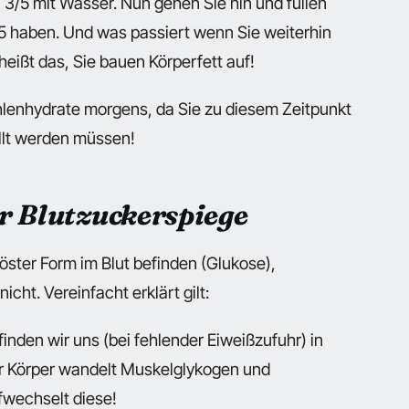
 3/5 mit Wasser. Nun gehen Sie hin und füllen
/5 haben. Und was passiert wenn Sie weiterhin
heißt das, Sie bauen Körperfett auf!
lenhydrate morgens, da Sie zu diesem Zeitpunkt
llt werden müssen!
r Blutzuckerspiege
öster Form im Blut befinden (Glukose),
icht. Vereinfacht erklärt gilt:
inden wir uns (bei fehlender Eiweißzufuhr) in
er Körper wandelt Muskelglykogen und
fwechselt diese!