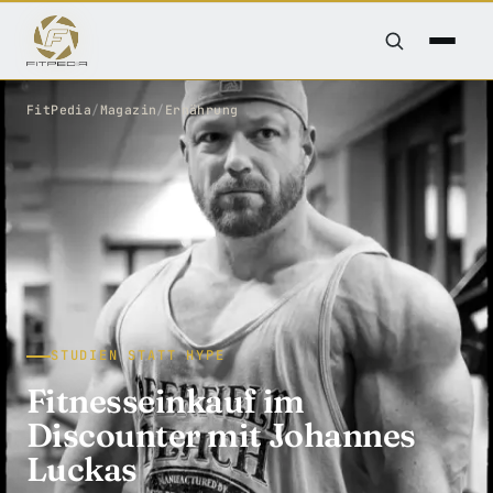
FitPedia
/
Magazin
/
Ernährung
STUDIEN STATT HYPE
Fitnesseinkauf im
Discounter mit Johannes
Luckas