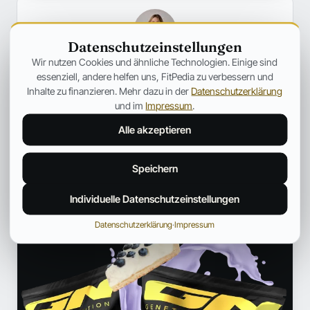
Datenschutzeinstellungen
Wir nutzen Cookies und ähnliche Technologien. Einige sind
Anna Hartwig
essenziell, andere helfen uns, FitPedia zu verbessern und
Inhalte zu finanzieren. Mehr dazu in der
Datenschutzerklärung
HEILPRAKTIKERIN FÜR FRAUENGESUNDHEIT
und im
Impressum
.
Heilpraktikerin mit Schwerpunkt auf ganzheitlicher
Frauengesundheit und hormoneller Balance. Begleitet Frauen
Alle akzeptieren
dabei, ihr Wohlbefinden mit natürlichen, individuellen und
fundierten Ansätzen nachhaltig zu verbessern.
Speichern
Profil und weitere Beiträge →
Individuelle Datenschutzeinstellungen
ANZEIGE
Datenschutzerklärung
·
Impressum