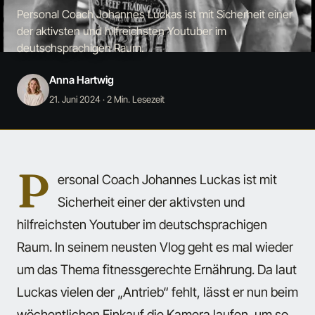
Personal Coach Johannes Luckas ist mit Sicherheit einer
der aktivsten und hilfreichsten Youtuber im
deutschsprachigen Raum.
Anna Hartwig
21. Juni 2024
· 2 Min. Lesezeit
P
ersonal Coach Johannes Luckas ist mit
Sicherheit einer der aktivsten und
hilfreichsten Youtuber im deutschsprachigen
Raum. In seinem neusten Vlog geht es mal wieder
um das Thema fitnessgerechte Ernährung. Da laut
Luckas vielen der „Antrieb“ fehlt, lässt er nun beim
wöchentlichen Einkauf die Kamera laufen, um so