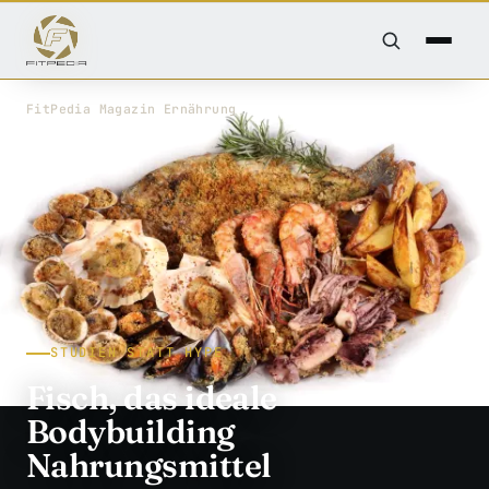
FitPedia
/
Magazin
/
Ernährung
STUDIEN STATT HYPE
Fisch, das ideale
Bodybuilding
Nahrungsmittel