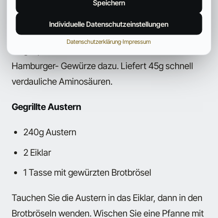
Sie mit den Händen zwei Hamburger aus der
Speichern
Masse. Bereiten Sie die Hamburger in einer
Individuelle Datenschutzeinstellungen
Pfanne zu, die zuvor mit Öl eingerieben oder
Datenschutzerklärung
·
Impressum
eingesprüht wurde. Geben Sie die üblichen
Hamburger- Gewürze dazu. Liefert 45g schnell
verdauliche Aminosäuren.
Gegrillte Austern
240g Austern
2 Eiklar
1 Tasse mit gewürzten Brotbrösel
Tauchen Sie die Austern in das Eiklar, dann in den
Brotbröseln wenden. Wischen Sie eine Pfanne mit