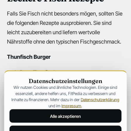
Falls Sie Fisch nicht besonders mögen, sollten Sie
die folgenden Rezepte ausprobieren. Sie sind
leicht zuzubereiten und liefern wertvolle
Nährstoffe ohne den typischen Fischgeschmack.
Thunfisch Burger
1x Dose Thunfisch
Datenschutzeinstellungen
2 Eiklar
Wir nutzen Cookies und ähnliche Technologien. Einige sind
essenziell, andere helfen uns, FitPedia zu verbessern und
½ Tasse Semmelbrösel
Inhalte zu finanzieren. Mehr dazu in der
Datenschutzerklärung
und im
Impressum
.
1 Teelöffel pikante Gewürzmischung
Alle akzeptieren
Mischen Sie die Zutaten in einer Schüssel. Formen