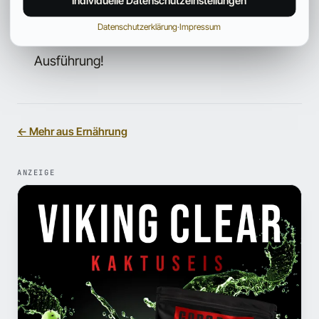
Individuelle Datenschutzeinstellungen
Vermeiden Sie Dressings oder Special Saucen!
Datenschutzerklärung
·
Impressum
Vermeiden Sie die „Double“- oder „Triple“-
Ausführung!
← Mehr aus Ernährung
ANZEIGE