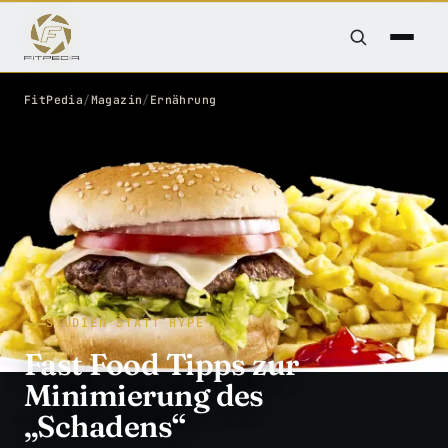
FitPedia
/
Magazin
/
Ernährung
STUDIEN STATT HYPE
Fast Food Tipps zur
Minimierung des
„Schadens“