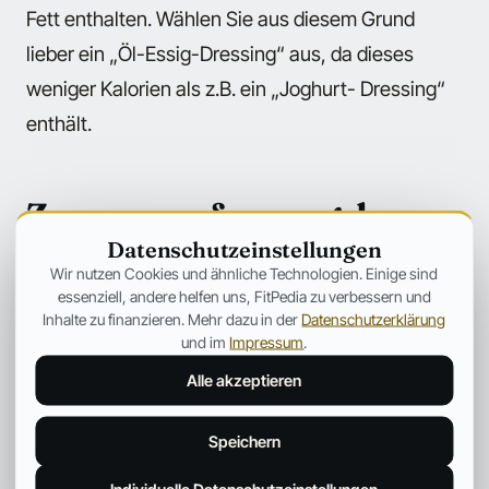
Fett enthalten. Wählen Sie aus diesem Grund
lieber ein „Öl-Essig-Dressing“ aus, da dieses
weniger Kalorien als z.B. ein „Joghurt- Dressing“
enthält.
Zusammenfassung der
wichtigsten Fast Food
Datenschutzeinstellungen
Wir nutzen Cookies und ähnliche Technologien. Einige sind
Tipps:
essenziell, andere helfen uns, FitPedia zu verbessern und
Inhalte zu finanzieren. Mehr dazu in der
Datenschutzerklärung
Wählen Sie am besten immer das kleinste
und im
Impressum
.
Menü!
Alle akzeptieren
Bei den Getränken empfiehlt sich Light Cola
Speichern
oder Wasser!