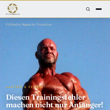
FitPedia
/
Magazin
/
Training
EISEN & EVIDENZ
Diesen Trainingsfehler
machen nicht nur Anfänger!