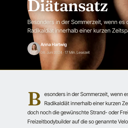
Diätansatz
Besonders in der Sommerzeit, wenn es da
Radikaldiät innerhalb einer kurzen Zeitsp
Anna Hartwig
06. Juni 2024
· 17 Min. Lesezeit
B
esonders in der Sommerzeit, wenn es 
Radikaldiät innerhalb einer kurzen Ze
doch noch die gewünschte Strand- oder Frei
Freizeitbodybuilder auf die so genannte Veloc