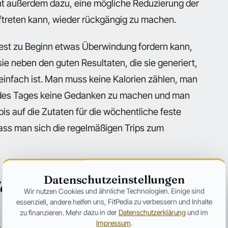
nt außerdem dazu, eine mögliche Reduzierung der
uftreten kann, wieder rückgängig zu machen.
dest zu Beginn etwas Überwindung fordern kann,
ie neben den guten Resultaten, die sie generiert,
einfach ist. Man muss keine Kalorien zählen, man
n des Tages keine Gedanken zu machen und man
bis auf die Zutaten für die wöchentliche feste
 dass man sich die regelmäßigen Trips zum
Datenschutzeinstellungen
ie Velocity Diät gesund?
Wir nutzen Cookies und ähnliche Technologien. Einige sind
essenziell, andere helfen uns, FitPedia zu verbessern und Inhalte
 sich natürlich immer die Frage, wie gesund oder
zu finanzieren. Mehr dazu in der
Datenschutzerklärung
und im
Impressum
.