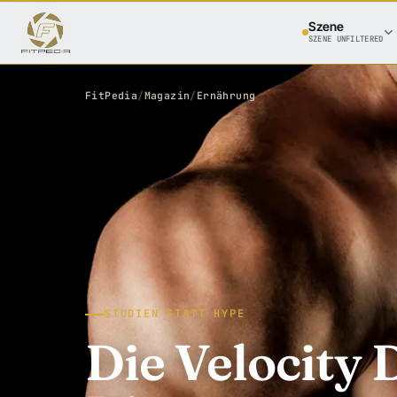
Szene
SZENE UNFILTERED
FitPedia
/
Magazin
/
Ernährung
STUDIEN STATT HYPE
Die Velocity D