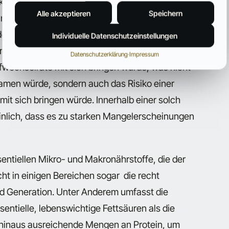
ikaldiäten mangelt es an essentiellen Nährstoffen
Alle akzeptieren
Speichern
 Mangelerscheinungen und Gesundheitsproblemen
er Fall. Zum Einen ist die Dauer der Diät auf vier
Individuelle Datenschutzeinstellungen
nde starke Reduzierung der Kalorienzufuhr das
Datenschutzerklärung
·
Impressum
ffwechselrate mit sich bringen würde, was nicht
gsamen würde, sondern auch das Risiko einer
it sich bringen würde. Innerhalb einer solch
einlich, dass es zu starken Mangelerscheinungen
ssentiellen Mikro- und Makronährstoffe, die der
icht in einigen Bereichen sogar die recht
d Generation. Unter Anderem umfasst die
sentielle, lebenswichtige Fettsäuren als die
 hinaus ausreichende Mengen an Protein, um