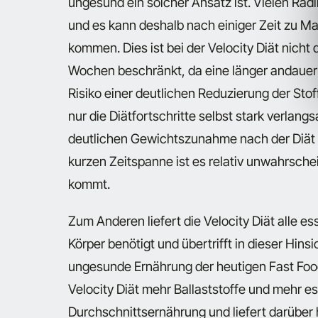
ungesund ein solcher Ansatz ist. Vielen Rad
und es kann deshalb nach einiger Zeit zu
kommen. Dies ist bei der Velocity Diät nicht d
Wochen beschränkt, da eine länger andauer
Risiko einer deutlichen Reduzierung der Sto
nur die Diätfortschritte selbst stark verlan
deutlichen Gewichtszunahme nach der Diät m
kurzen Zeitspanne ist es relativ unwahrsch
kommt.
Zum Anderen liefert die Velocity Diät alle e
Körper benötigt und übertrifft in dieser Hins
ungesunde Ernährung der heutigen Fast Foo
Velocity Diät mehr Ballaststoffe und mehr es
Durchschnittsernährung und liefert darüber