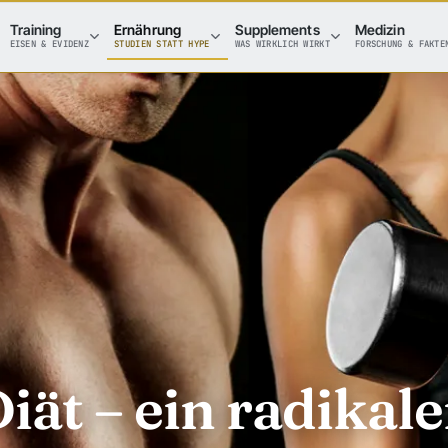
Training
Ernährung
Supplements
Medizin
EISEN & EVIDENZ
STUDIEN STATT HYPE
WAS WIRKLICH WIRKT
FORSCHUNG & FAKTE
iät – ein radikale