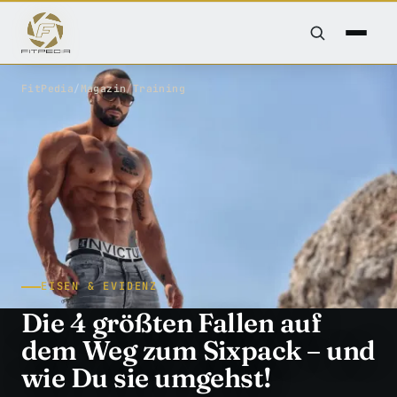
FitPedia
/
Magazin
/
Training
EISEN & EVIDENZ
Die 4 größten Fallen auf
dem Weg zum Sixpack – und
wie Du sie umgehst!