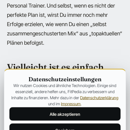
Personal Trainer. Und selbst, wenn es nicht der
perfekte Plan ist, wirst Du immer noch mehr
Erfolge erzielen, wie wenn Du einen „selbst
zusammengeschusterten Mix“ aus „topaktuellen“
Plänen befolgst.
Vielleicht ist es einfach
nicht Dein Ding
Datenschutzeinstellungen
Wir nutzen Cookies und ähnliche Technologien. Einige sind
Du hattest den besten Plan, das coolste Gym und
essenziell, andere helfen uns, FitPedia zu verbessern und
Inhalte zu finanzieren. Mehr dazu in der
Datenschutzerklärung
sogar die perfekten Trainingsklamotten. Aber
und im
Impressum
.
nach ein paar Wochen hattest Du einfach keinen
Alle akzeptieren
„Spaß“ mehr. Hinzu kam noch der ständige
Muskelkater. Und das öde Essen. Außerdem