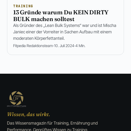
TRAINING
13 Gründe warum Du KEIN DIRTY
BULK machen solltest
Als Gründer des „Lean Bulk Systems“ war und ist Mischa
Janiec einer der Vorreiter in Sachen Aufbau mit einem
moderaten Körperfettanteil.
Fitpedia Redaktionsteam
10. Juli 2024
4 Min.
Wissen, das wirkt.
Das Wissensmagazin für Training, Ernährung und
Performance. Geprüftes Wissen zu Training,