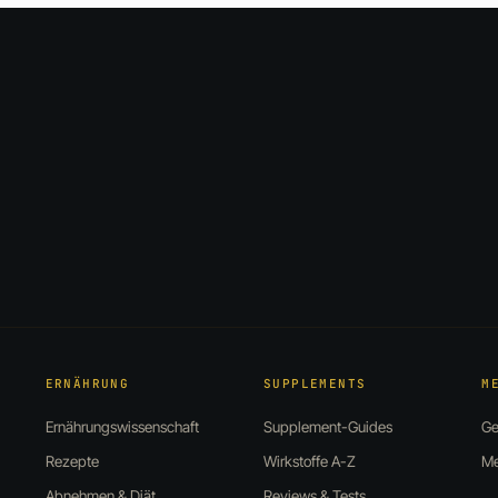
ERNÄHRUNG
SUPPLEMENTS
M
Ernährungswissenschaft
Supplement-Guides
Ge
Rezepte
Wirkstoffe A-Z
Me
Abnehmen & Diät
Reviews & Tests