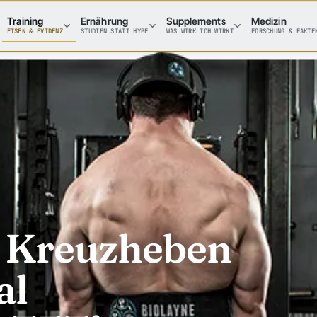
Training
Ernährung
Supplements
Medizin
EISEN & EVIDENZ
STUDIEN STATT HYPE
WAS WIRKLICH WIRKT
FORSCHUNG & FAKTE
 Kreuzheben
al