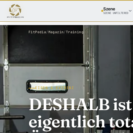
Szene
SZENE UNFILTERED
FitPedia
/
Magazin
/
Training
EISEN & EVIDENZ
DESHALB ist
eigentlich tot