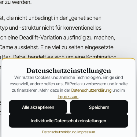
er zu werden.
, die nicht unbedingt in der „genetischen
p und -struktur nicht für konventionelles
ich eine Deadlift-Variation ausfindig zu machen,
Dame aussiehst. Eine viel zu selten eingesetzte
p Bar. Dabei handelt es sich um eine Kombination
eraus effektiv und für nahezu jeden Sportler
Datenschutzeinstellungen
Wir nutzen Cookies und ähnliche Technologien. Einige sind
essenziell, andere helfen uns, FitPedia zu verbessern und Inhalte
zu finanzieren. Mehr dazu in der
Datenschutzerklärung
und im
r allem besonders gut bei Athleten und
Impressum
.
etzungen im unteren Rückenbereich haben. Und wie
Alle akzeptieren
Speichern
die beiden Variationen perfekt miteinander
Individuelle Datenschutzeinstellungen
Datenschutzerklärung
·
Impressum