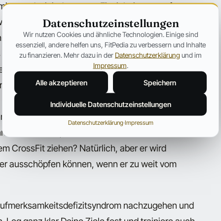
ormiert und mit jeder neuen Einsicht immer sofort
Datenschutzeinstellungen
wann warst Du verwirrt und wusstest nicht mehr,
Wir nutzen Cookies und ähnliche Technologien. Einige sind
h hast Du vielen Ansätzen nicht mal die
essenziell, andere helfen uns, FitPedia zu verbessern und Inhalte
 gibt ein altes Sprichwort, welches besagt, „dass
zu finanzieren. Mehr dazu in der
Datenschutzerklärung
und im
Impressum
.
deutet das, dass Du die Prinzipien der Leute
Alle akzeptieren
Speichern
rreicht haben, was Du erreichen willst.
 Technik und Ausdauer trainieren und sich nicht
Individuelle Datenschutzeinstellungen
 kleiner Finger beim Seitheben befindet. Wenn Du
Datenschutzerklärung
·
Impressum
ann hör auf damit, dass Rad neu zu erfinden. Kann
em CrossFit ziehen? Natürlich, aber er wird
lder ausschöpfen können, wenn er zu weit vom
Aufmerksamkeitsdefizitsyndrom nachzugehen und