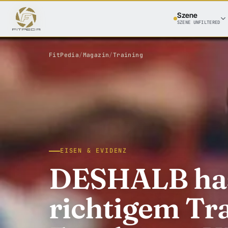
Szene
SZENE UNFILTERED
FitPedia
/
Magazin
/
Training
EISEN & EVIDENZ
DESHALB has
richtigem Tra