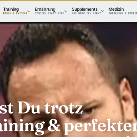
Training
Ernährung
Supplements
Medizin
EISEN & EVIDENZ
STUDIEN STATT HYPE
WAS WIRKLICH WIRKT
FORSCHUNG & FAKTE
t Du trotz
ining & perfekte