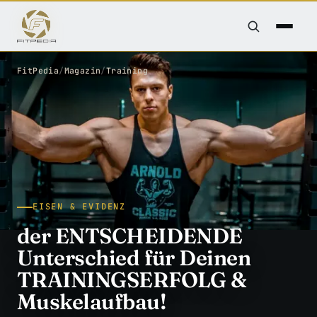
FitPedia
/
Magazin
/
Training
EISEN & EVIDENZ
der ENTSCHEIDENDE
Unterschied für Deinen
TRAININGSERFOLG &
Muskelaufbau!