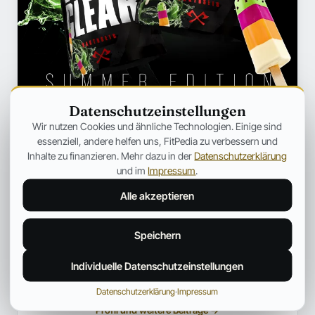
Datenschutzeinstellungen
Wir nutzen Cookies und ähnliche Technologien. Einige sind
essenziell, andere helfen uns, FitPedia zu verbessern und
Inhalte zu finanzieren. Mehr dazu in der
Datenschutzerklärung
und im
Impressum
.
Alle akzeptieren
Anna Hartwig
HEILPRAKTIKERIN FÜR FRAUENGESUNDHEIT
Speichern
Heilpraktikerin mit Schwerpunkt auf ganzheitlicher
Frauengesundheit und hormoneller Balance. Begleitet Frauen
Individuelle Datenschutzeinstellungen
dabei, ihr Wohlbefinden mit natürlichen, individuellen und
fundierten Ansätzen nachhaltig zu verbessern.
Datenschutzerklärung
·
Impressum
Profil und weitere Beiträge →