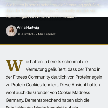
Wie hatten ja bereits schonmal die Vermutung geäußert,
dass der Trend in der Fitness Community deutlich von
Proteinriegeln zu Protein Cookies tendiert.
Anna Hartwig
31. Juli 2024
· 2 Min. Lesezeit
W
ie hatten ja bereits schonmal die
Vermutung geäußert, dass der Trend in
der Fitness Community deutlich von Proteinriegeln
zu Protein Cookies tendiert. Diese Ansicht hatten
wohl auch die Gründer von Cookie Madness
Germany. Dementsprechend haben sich die
Entwickler der Marke komplett auf ein