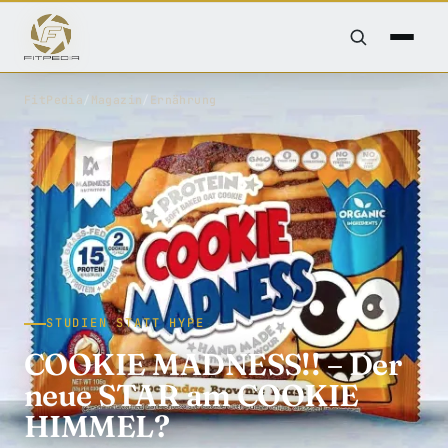
FitPedia
/
Magazin
/
Ernährung
STUDIEN STATT HYPE
COOKIE MADNESS!! – Der
neue STAR am COOKIE
HIMMEL?