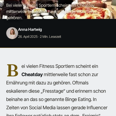
Bei vielen Fitness Sportlern scheint ein Cheatday
mittlerweile fast schon zur Ernährung mit dazu zu
gehören.
Anna Hartwig
26. April 2025
· 2 Min. Lesezeit
B
ei vielen Fitness Sportlern scheint ein
Cheatday
mittlerweile fast schon zur
Ernährung mit dazu zu gehören. Oftmals
eskalieren diese „Fresstage“ und erinnern schon
beinahe an das so genannte Binge Eating. In
Zeiten von Social Media lassen gerade Influencer
ihre Follower natürlich stets an dem „Ereignis“