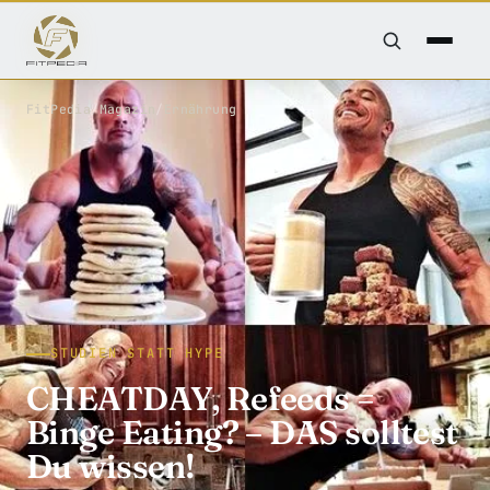
FitPedia
/
Magazin
/
Ernährung
STUDIEN STATT HYPE
CHEATDAY, Refeeds =
Binge Eating? – DAS solltest
Du wissen!