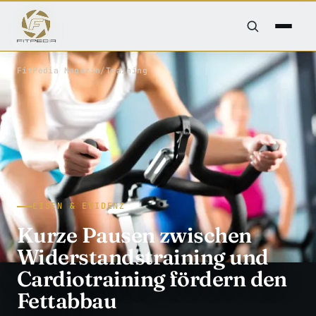
FitPedia
/
Magazin
/
Training
EISEN & EVIDENZ
Kurze Pausen zwischen
Widerstandstraining und
Cardiotraining fördern den
Fettabbau