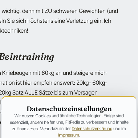
st wichtig, denn mit ZU schweren Gewichten (und
n Sie sich höchstens eine Verletzung ein. Ich
ktechniken!
 Beintraining
en Kniebeugen mit 60kg an und steigere mich
ation ist hier empfehlenswert: 20kg- 60kg-
n 20kg Satz ALLE Sätze bis zum Versagen
 die Wiederholungen, sondern handle eher
Datenschutzeinstellungen
mehr kann lege ich das Gewicht ab! Natürlich zählt
Wir nutzen Cookies und ähnliche Technologien. Einige sind
nes Satzes keine feste Wiederholungsanzahl die
essenziell, andere helfen uns, FitPedia zu verbessern und Inhalte
zu finanzieren. Mehr dazu in der
Datenschutzerklärung
und im
Impressum
.