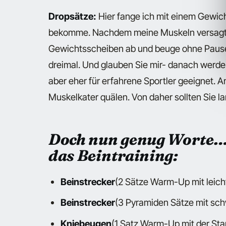
Dropsätze:
Hier fange ich mit einem Gewic
bekomme. Nachdem meine Muskeln versagt 
Gewichtsscheiben ab und beuge ohne Pause 
dreimal. Und glauben Sie mir- danach werden
aber eher für erfahrene Sportler geeignet. 
Muskelkater quälen. Von daher sollten Sie 
Doch nun genug Worte…
das Beintraining:
Beinstrecker
(2 Sätze Warm-Up mit leic
Beinstrecker
(3 Pyramiden Sätze mit schw
Kniebeugen
(1 Satz Warm-Up mit der St