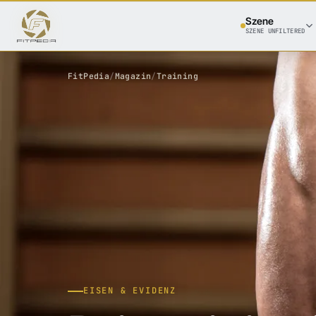
Szene
SZENE UNFILTERED
FitPedia
/
Magazin
/
Training
EISEN & EVIDENZ