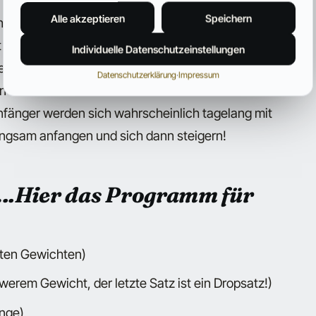
Alle akzeptieren
Speichern
ht an, was ich mindestens 12x sauber bewegt
haben, baue ich immer die äußersten
Individuelle Datenschutzeinstellungen
weiter. Diesen Vorgang wiederhole ich bis zu
Datenschutzerklärung
·
Impressum
 Ihre Beine brennen. Diese Intensitätstechnik ist
Anfänger werden sich wahrscheinlich tagelang mit
langsam anfangen und sich dann steigern!
..Hier das Programm für
hten Gewichten)
erem Gewicht, der letzte Satz ist ein Dropsatz!)
ange)