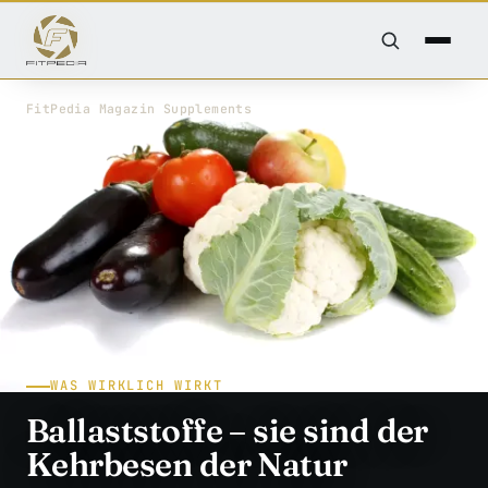
FitPedia
/
Magazin
/
Supplements
WAS WIRKLICH WIRKT
Ballaststoffe – sie sind der
Kehrbesen der Natur