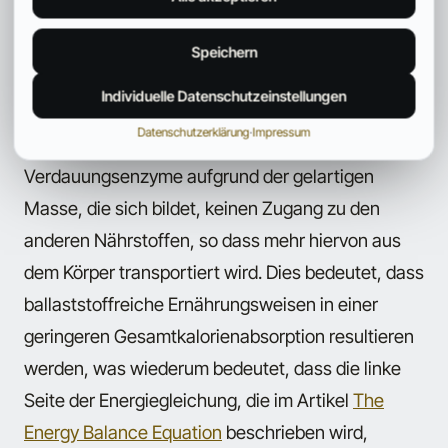
Eine andere Wirkung, die man primär bei löslichen
Ballaststoffen beobachtet, ist eine beeinträchtigte
Speichern
Nährstoffabsorption und dies gilt für
Individuelle Datenschutzeinstellungen
Kohlenhydrate, Fette und Nahrungsprotein. Im
Datenschutzerklärung
·
Impressum
Grunde genommen bekommen die
Verdauungsenzyme aufgrund der gelartigen
Masse, die sich bildet, keinen Zugang zu den
anderen Nährstoffen, so dass mehr hiervon aus
dem Körper transportiert wird. Dies bedeutet, dass
ballaststoffreiche Ernährungsweisen in einer
geringeren Gesamtkalorienabsorption resultieren
werden, was wiederum bedeutet, dass die linke
Seite der Energiegleichung, die im Artikel
The
Energy Balance Equation
beschrieben wird,