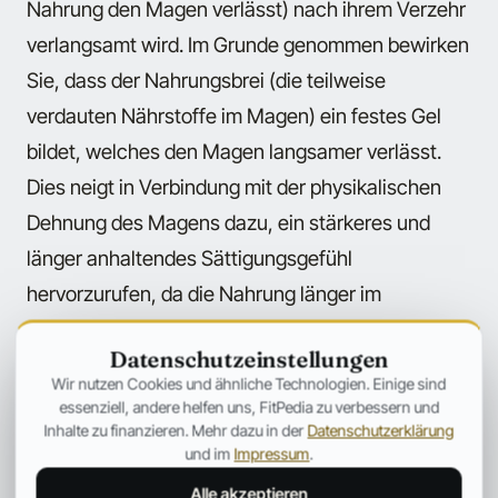
Nahrung den Magen verlässt) nach ihrem Verzehr
verlangsamt wird. Im Grunde genommen bewirken
Sie, dass der Nahrungsbrei (die teilweise
verdauten Nährstoffe im Magen) ein festes Gel
bildet, welches den Magen langsamer verlässt.
Dies neigt in Verbindung mit der physikalischen
Dehnung des Magens dazu, ein stärkeres und
länger anhaltendes Sättigungsgefühl
hervorzurufen, da die Nahrung länger im
Verdauungstrakt verbleibt.
Datenschutzeinstellungen
Wir nutzen Cookies und ähnliche Technologien. Einige sind
essenziell, andere helfen uns, FitPedia zu verbessern und
Beeinträchtigte
Inhalte zu finanzieren. Mehr dazu in der
Datenschutzerklärung
Nährstoffabsorption
und im
Impressum
.
Alle akzeptieren