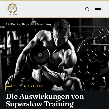
FitPedia
/
Magazin
/
Training
EISEN & EVIDENZ
Die Auswirkungen von
Superslow Training