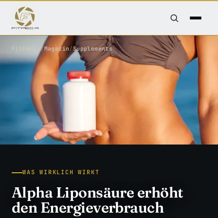
FitPedia
/
Magazin
/
Supplements
WAS WIRKLICH WIRKT
Alpha Liponsäure erhöht
den Energieverbrauch