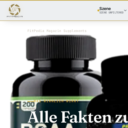
Szene
SZENE UNFILTERED
FitPedia
/
Magazin
/
Supplements
WAS WIRKLICH WIRKT
Alle Fakten z