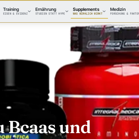
Training
Ernährung
Supplements
Medizin
EISEN & EVIDENZ
STUDIEN STATT HYPE
WAS WIRKLICH WIRKT
FORSCHUNG & FAKTE
u Bcaas und