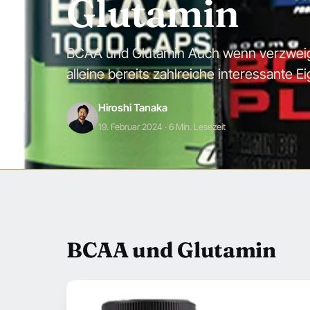
Glutamin
BCAA und Glutamin Auch wenn verzweigt
alleine bereits zahlreiche interessante 
Hiroshi Tanaka
19. Februar 2024
· 6 Min. Lesezeit
BCAA und Glutamin