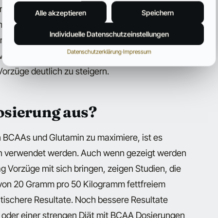
auf hin, dass einige Sportler bei Verwendung
Alle akzeptieren
Speichern
n in Verbindung mit einer optimalen Ernährung
Individuelle Datenschutzeinstellungen
ßere Zuwächse verzeichnen können. Auch wenn
Datenschutzerklärung
·
Impressum
 viele Vorzüge besitzen scheint die Kombination
orzüge deutlich zu steigern.
Dosierung aus?
 BCAAs und Glutamin zu maximiere, ist es
en verwendet werden. Auch wenn gezeigt werden
 Vorzüge mit sich bringen, zeigen Studien, die
von 20 Gramm pro 50 Kilogramm fettfreiem
tischere Resultate. Noch bessere Resultate
 oder einer strengen Diät mit BCAA Dosierungen