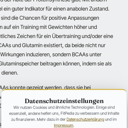
 ein guter Indikator für einen anabolen Zustand.
, sind die Chancen für positive Anpassungen
n auf ein Training mit Gewichten höher und
utliches Zeichen für ein Übertraining und/oder eine
As und Glutamin existiert, da beide nicht nur
n Wirkungen induzieren, sondern BCAAs unter
Glutaminspeicher beitragen können, indem sie als
 dienen.
As konnte gezeigt werden, dass sie bei
eren Operationen die Stickstoffbilanz dramatisch
Datenschutzeinstellungen
Darüber hinaus konnte gezeigt werden, dass bei
Wir nutzen Cookies und ähnliche Technologien. Einige sind
essenziell, andere helfen uns, FitPedia zu verbessern und Inhalte
ierte Kombination von 3 Gramm BCAAs und 5 Gramm
zu finanzieren. Mehr dazu in der
Datenschutzerklärung
und im
kelmasse und Kraft als Wheyprotein alleine
Impressum
.