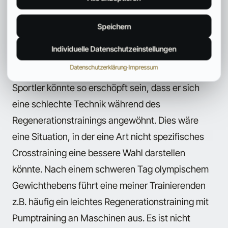
Ich möchte anmerken, dass dies voraussetzt,
dass der Sportler nach dem Training des Vortages
Speichern
nicht so erschöpft ist, dass eine korrekte Technik
Individuelle Datenschutzeinstellungen
unmöglich ist. In diesem Fall könnten sich die
Datenschutzerklärung
·
Impressum
potenziellen Vorzüge negativ auswirken. Der
Sportler könnte so erschöpft sein, dass er sich
eine schlechte Technik während des
Regenerationstrainings angewöhnt. Dies wäre
eine Situation, in der eine Art nicht spezifisches
Crosstraining eine bessere Wahl darstellen
könnte. Nach einem schweren Tag olympischem
Gewichthebens führt eine meiner Trainierenden
z.B. häufig ein leichtes Regenerationstraining mit
Pumptraining an Maschinen aus. Es ist nicht