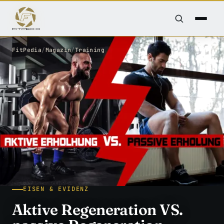
FitPedia
/
Magazin
/
Training
EISEN & EVIDENZ
Aktive Regeneration VS.