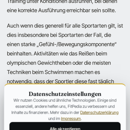
Training unter Konditionen ausführen, bei denen
eine korrekte Ausführung erreichbar sein sollte.
Auch wenn dies generell für alle Sportarten gilt, ist
dies insbesondere bei Sportarten der Fall, die
einen starke „Gefühl-/Bewegungskomponente“
beinhalten. Aktivitäten wie das Reißen beim
olympischen Gewichtheben oder die meisten
Techniken beim Schwimmen machen es
notwendig, dass der Sportler diese fast täglich
praktiziert, da er ansonsten das Gefühl für die
Datenschutzeinstellungen
Bewegung verliert. Sie als leichtes Training an
Wir nutzen Cookies und ähnliche Technologien. Einige sind
essenziell, andere helfen uns, FitPedia zu verbessern und
aktiven Regenerationstagen auszuführen erlaubt
Inhalte zu finanzieren. Mehr dazu in der
Datenschutzerklärung
es dem Sportler, seinen „Groove“ beizubehalten.
und im
Impressum
.
Alle akzeptieren