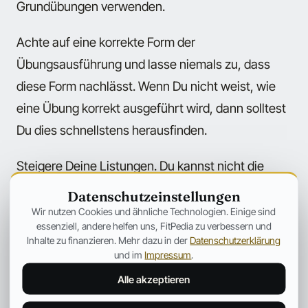
Grundübungen verwenden.
Achte auf eine korrekte Form der
Übungsausführung und lasse niemals zu, dass
diese Form nachlässt. Wenn Du nicht weist, wie
eine Übung korrekt ausgeführt wird, dann solltest
Du dies schnellstens herausfinden.
Steigere Deine Listungen. Du kannst nicht die
ganzen 30 Tage lang dasselbe Gewicht mit
Datenschutzeinstellungen
derselben Anzahl von Wiederholungen und Sätzen
Wir nutzen Cookies und ähnliche Technologien. Einige sind
essenziell, andere helfen uns, FitPedia zu verbessern und
pro Woche bewegen. Du musst das Gewicht
Inhalte zu finanzieren. Mehr dazu in der
Datenschutzerklärung
erhöhen oder mehr Wiederholungen ausführen.
und im
Impressum
.
Hierbei ist empfehlenswert, dass Du mit 5
Alle akzeptieren
Wiederholungen beginnst und bei diesem Gewicht