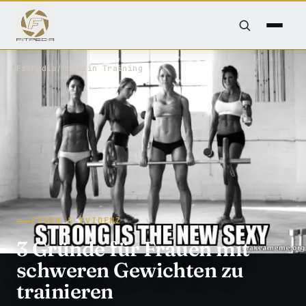
FitPedia
/
Magazin
/
Training
EISEN & EVIDENZ
3 Gründe für Frauen mit
schweren Gewichten zu
trainieren