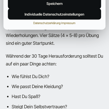
Speichern
bleibst, bis Du 8 Wiederholungen ausführen
kannst. Wenn Du 8 Wiederholungen schaffst,
Individuelle Datenschutzeinstellungen
erhöhst Du das Gewicht beim nächsten Mal um
Datenschutzerklärung
·
Impressum
2,5 bis 5 Kilo und beginnst wieder mit 5
Wiederholungen. Vier Sätze (4 x 5-8) pro Übung
sind ein guter Startpunkt.
Während der 30 Tage Herausforderung solltest Du
auf ein paar Dinge achten:
Wie fühlst Du Dich?
Wie passt Deine Kleidung?
Hast Du Spaß?
Steigt Dein Selbstvertrauen?