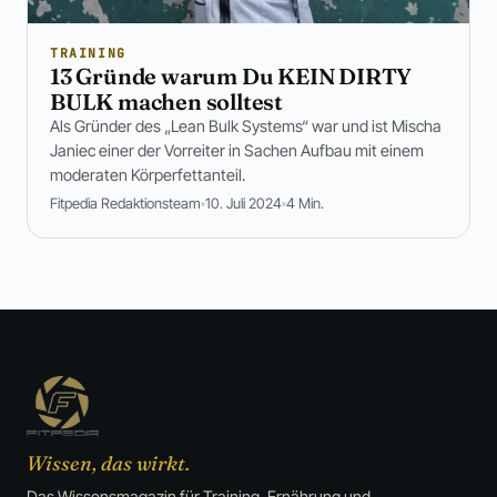
TRAINING
13 Gründe warum Du KEIN DIRTY
BULK machen solltest
Als Gründer des „Lean Bulk Systems“ war und ist Mischa
Janiec einer der Vorreiter in Sachen Aufbau mit einem
moderaten Körperfettanteil.
Fitpedia Redaktionsteam
10. Juli 2024
4 Min.
Wissen, das wirkt.
Das Wissensmagazin für Training, Ernährung und