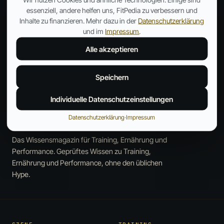
Ernährung
→
Supplements
→
FORSCHUNG & FAKTEN
Medizin
→
essenziell, andere helfen uns, FitPedia zu verbessern und
Inhalte zu finanzieren. Mehr dazu in der
Datenschutzerklärung
und im
Impressum
.
Alle akzeptieren
Speichern
Individuelle Datenschutzeinstellungen
Datenschutzerklärung
·
Impressum
Wissen, das wirkt.
Das Wissensmagazin für Training, Ernährung und
Performance. Geprüftes Wissen zu Training,
Ernährung und Performance, ohne den üblichen
Hype.