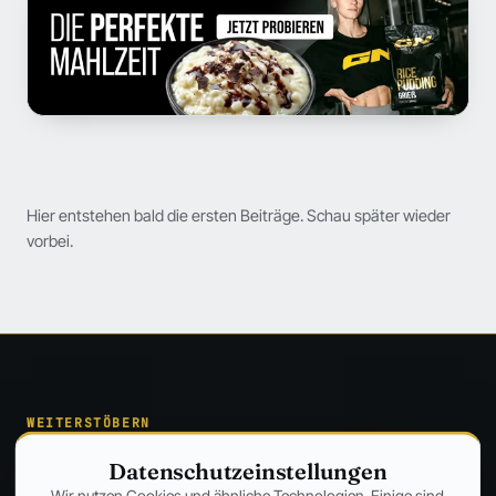
Hier entstehen bald die ersten Beiträge. Schau später wieder
vorbei.
WEITERSTÖBERN
Andere Themen entdecken
SZENE UNFILTERED
EISEN & EVIDENZ
Datenschutzeinstellungen
Szene
→
Training
→
STUDIEN STATT HYPE
WAS WIRKLICH WIRKT
Wir nutzen Cookies und ähnliche Technologien. Einige sind