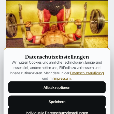
Datenschutzeinstellungen
Wir nutzen Cookies und ähnliche Technologien. Einige sind
essenziell, andere helfen uns, FitPedia zu verbessern und
Inhalte zu finanzieren. Mehr dazu in der
Datenschutzerklärung
TRAINING
Matthias Botthof: SO wirst Du
und im
Impressum
.
WIRKLICH stärker!
Alle akzeptieren
Wer regelmäßig ins Fitnessstudio geht, der hat sich mit
Sicherheit schon des Öfteren die Frage gestellt, wie man
Speichern
eigentlich stärker wird.
Fitpedia Redaktionsteam
10. Okt. 2025
2 Min.
Individuelle Datenschutzeinstellungen