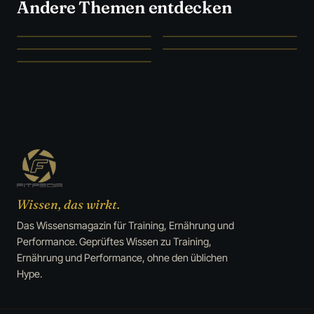
Andere Themen entdecken
SZENE UNFILTERED
STUDIEN STATT HYPE
Szene
→
Ernährung
→
WAS WIRKLICH WIRKT
FORSCHUNG & FAKTEN
Supplements
→
Medizin
→
CLEVER SPAREN
Deals
→
Wissen, das wirkt.
Das Wissensmagazin für Training, Ernährung und
Performance. Geprüftes Wissen zu Training,
Ernährung und Performance, ohne den üblichen
Hype.