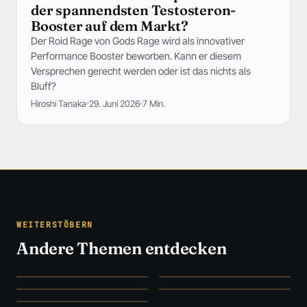
der spannendsten Testosteron-
Booster auf dem Markt?
Der Roid Rage von Gods Rage wird als innovativer
Performance Booster beworben. Kann er diesem
Versprechen gerecht werden oder ist das nichts als
Bluff?
Hiroshi Tanaka
29. Juni 2026
7 Min.
WEITERSTÖBERN
Andere Themen entdecken
SZENE UNFILTERED
EISEN & EVIDENZ
Szene
→
Training
→
STUDIEN STATT HYPE
FORSCHUNG & FAKTEN
Ernährung
→
Medizin
→
CLEVER SPAREN
Deals
→