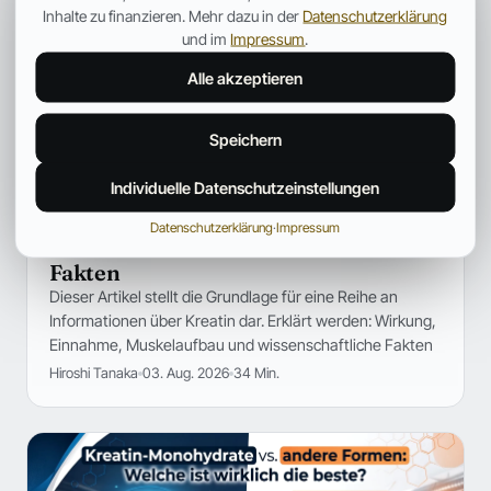
Inhalte zu finanzieren. Mehr dazu in der
Datenschutzerklärung
und im
Impressum
.
Alle akzeptieren
Speichern
Individuelle Datenschutzeinstellungen
SUPPLEMENTS
Kreatin erklärt: Wirkung, Einnahme,
Datenschutzerklärung
·
Impressum
Muskelaufbau und wissenschaftliche
Fakten
Dieser Artikel stellt die Grundlage für eine Reihe an
Informationen über Kreatin dar. Erklärt werden: Wirkung,
Einnahme, Muskelaufbau und wissenschaftliche Fakten
Hiroshi Tanaka
03. Aug. 2026
34 Min.