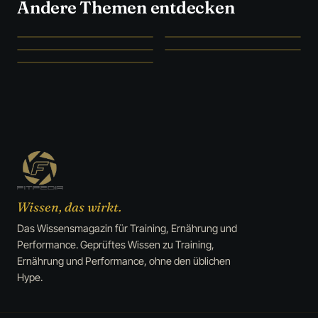
Andere Themen entdecken
SZENE UNFILTERED
STUDIEN STATT HYPE
Szene
→
Ernährung
→
WAS WIRKLICH WIRKT
FORSCHUNG & FAKTEN
Supplements
→
Medizin
→
CLEVER SPAREN
Deals
→
Wissen, das wirkt.
Das Wissensmagazin für Training, Ernährung und
Performance. Geprüftes Wissen zu Training,
Ernährung und Performance, ohne den üblichen
Hype.