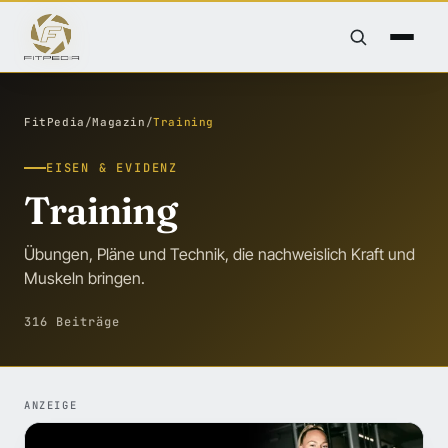
FitPedia
/
Magazin
/
Training
EISEN & EVIDENZ
Training
Übungen, Pläne und Technik, die nachweislich Kraft und
Muskeln bringen.
316 Beiträge
ANZEIGE