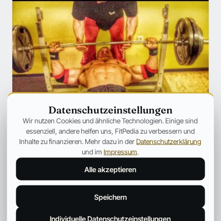
Datenschutzeinstellungen
Wir nutzen Cookies und ähnliche Technologien. Einige sind
essenziell, andere helfen uns, FitPedia zu verbessern und
Inhalte zu finanzieren. Mehr dazu in der
Datenschutzerklärung
TRAINING
Matthias Botthof: SO wirst Du
und im
Impressum
.
WIRKLICH stärker!
Alle akzeptieren
Wer regelmäßig ins Fitnessstudio geht, der hat sich mit
Sicherheit schon des Öfteren die Frage gestellt, wie man
Speichern
eigentlich stärker wird.
Fitpedia Redaktionsteam
10. Okt. 2025
2 Min.
Individuelle Datenschutzeinstellungen