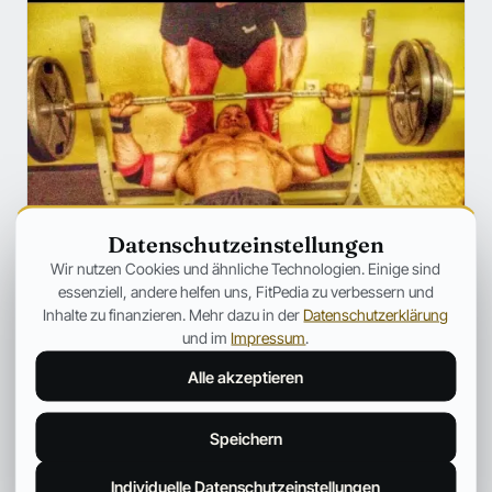
Datenschutzeinstellungen
Wir nutzen Cookies und ähnliche Technologien. Einige sind
essenziell, andere helfen uns, FitPedia zu verbessern und
Inhalte zu finanzieren. Mehr dazu in der
Datenschutzerklärung
TRAINING
Matthias Botthof: SO wirst Du
und im
Impressum
.
WIRKLICH stärker!
Alle akzeptieren
Wer regelmäßig ins Fitnessstudio geht, der hat sich mit
Sicherheit schon des Öfteren die Frage gestellt, wie man
Speichern
eigentlich stärker wird.
Fitpedia Redaktionsteam
10. Okt. 2025
2 Min.
Individuelle Datenschutzeinstellungen