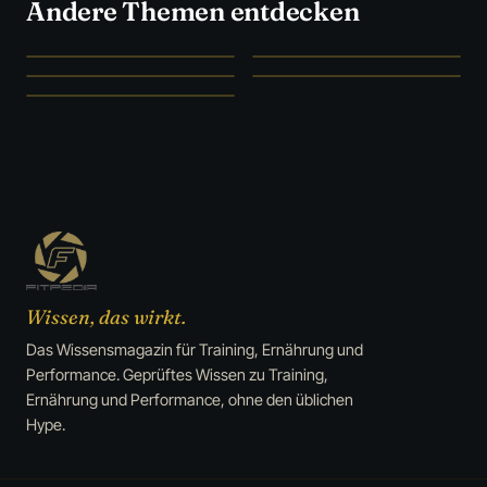
Andere Themen entdecken
SZENE UNFILTERED
STUDIEN STATT HYPE
Szene
→
Ernährung
→
WAS WIRKLICH WIRKT
FORSCHUNG & FAKTEN
Supplements
→
Medizin
→
CLEVER SPAREN
Deals
→
Wissen, das wirkt.
Das Wissensmagazin für Training, Ernährung und
Performance. Geprüftes Wissen zu Training,
Ernährung und Performance, ohne den üblichen
Hype.