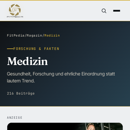
FitPedia
/
Magazin
/
Medizin
FORSCHUNG & FAKTEN
Medizin
Gesundheit, Forschung und ehrliche Einordnung statt
lautem Trend.
216 Beiträge
ANZEIGE