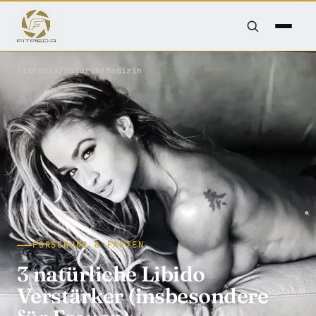
FitPedia
/
Magazin
/
Medizin
FORSCHUNG & FAKTEN
3 natürliche Libido
Verstärker (insbesondere