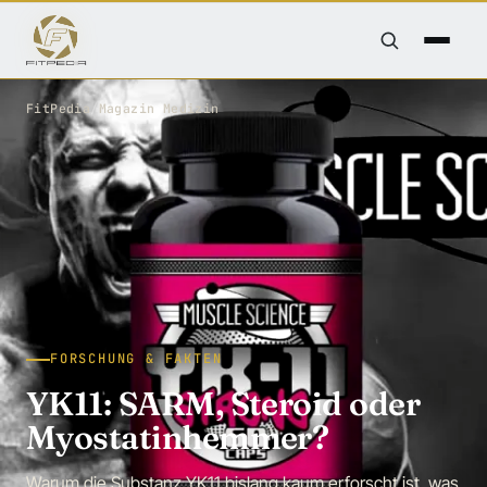
FitPedia
/
Magazin
/
Medizin
FORSCHUNG & FAKTEN
YK11: SARM, Steroid oder
Myostatinhemmer?
Warum die Substanz YK11 bislang kaum erforscht ist, was