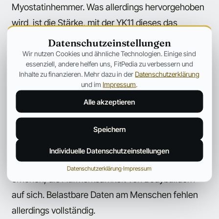
Myostatinhemmer. Was allerdings hervorgehoben
wird, ist die Stärke, mit der YK11 dieses das
Muskelwachstum bremsende Molekül bekämpfen
Datenschutzeinstellungen
soll. Im Rahmen einer Studie konnte gezeigt
Wir nutzen Cookies und ähnliche Technologien. Einige sind
essenziell, andere helfen uns, FitPedia zu verbessern und
werden, dass YK11 die Follistatinproduktion um ein
Inhalte zu finanzieren. Mehr dazu in der
Datenschutzerklärung
Vielfaches stärker als DHT steigert, welches
und im
Impressum
.
selbst ein potenter Myostatinhemmer ist. Gerade
Alle akzeptieren
weil Myostatin bei der Regulierung der
Speichern
Skelettmuskelmasse eine so große Rolle spielt,
zieht jeder Wirkstoff, der dazu in der Lage sein
Individuelle Datenschutzeinstellungen
soll, die Follistatinspiegel in diesem Umfang zu
Datenschutzerklärung
·
Impressum
erhöhen, die Aufmerksamkeit von Bodybuildern
auf sich. Belastbare Daten am Menschen fehlen
allerdings vollständig.