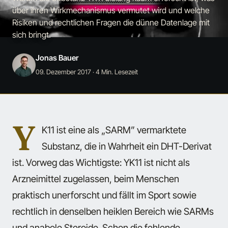
über ihren Wirkmechanismus vermutet wird und welche
Risiken und rechtlichen Fragen die dünne Datenlage mit
sich bringt.
Jonas Bauer
09. Dezember 2017
· 4 Min. Lesezeit
Y
K11 ist eine als „SARM” vermarktete
Substanz, die in Wahrheit ein DHT-Derivat
ist. Vorweg das Wichtigste: YK11 ist nicht als
Arzneimittel zugelassen, beim Menschen
praktisch unerforscht und fällt im Sport sowie
rechtlich in denselben heiklen Bereich wie SARMs
und anabole Steroide. Schon die fehlende