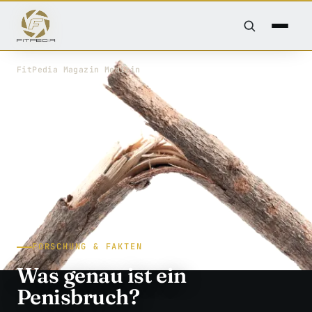
FitPedia
/
Magazin
/
Medizin
FORSCHUNG & FAKTEN
Was genau ist ein
Penisbruch?