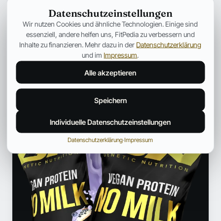
PUBLIC HEALTH UND GESUNDHEITSKOMMUNIKATION
Datenschutzeinstellungen
Wir nutzen Cookies und ähnliche Technologien. Einige sind
Arbeitet im Bereich Public Health und
essenziell, andere helfen uns, FitPedia zu verbessern und
Gesundheitskommunikation. Bereitet komplexe Themen aus
Inhalte zu finanzieren. Mehr dazu in der
Datenschutzerklärung
dem Gesundheitswesen klar und praxisnah auf.
und im
Impressum
.
Profil und weitere Beiträge →
Alle akzeptieren
ANZEIGE
Speichern
Individuelle Datenschutzeinstellungen
Datenschutzerklärung
·
Impressum