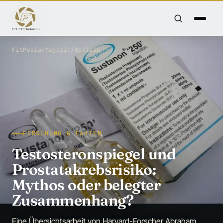
FitPedia
/
Magazin
/
Medizin
FORSCHUNG & FAKTEN
Testosteronspiegel und
Prostatakrebsrisiko:
Mythos oder belegter
Zusammenhang?
Eine Übersichtsarbeit von Harvard-Forscher Abraham