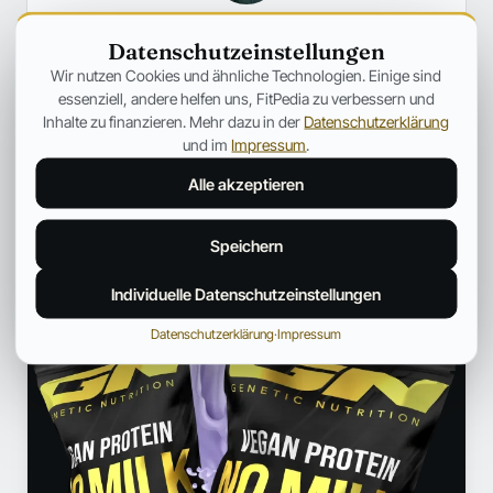
Jonas Bauer
Datenschutzeinstellungen
PUBLIC HEALTH UND GESUNDHEITSKOMMUNIKATION
Wir nutzen Cookies und ähnliche Technologien. Einige sind
essenziell, andere helfen uns, FitPedia zu verbessern und
Arbeitet im Bereich Public Health und
Gesundheitskommunikation. Bereitet komplexe Themen aus
Inhalte zu finanzieren. Mehr dazu in der
Datenschutzerklärung
dem Gesundheitswesen klar und praxisnah auf.
und im
Impressum
.
Alle akzeptieren
Profil und weitere Beiträge →
ANZEIGE
Speichern
Individuelle Datenschutzeinstellungen
Datenschutzerklärung
·
Impressum