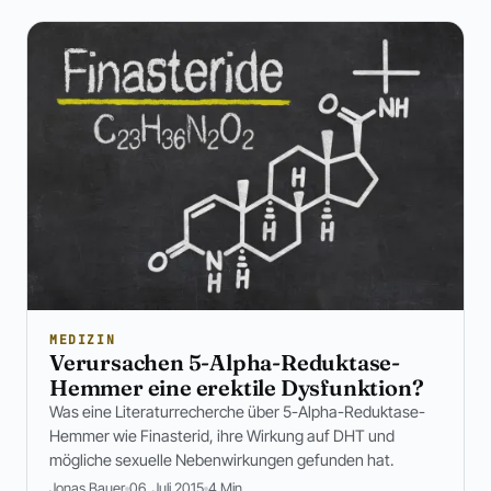
MEDIZIN
Verursachen 5-Alpha-Reduktase-
Hemmer eine erektile Dysfunktion?
Was eine Literaturrecherche über 5-Alpha-Reduktase-
Hemmer wie Finasterid, ihre Wirkung auf DHT und
mögliche sexuelle Nebenwirkungen gefunden hat.
Jonas Bauer
06. Juli 2015
4 Min.