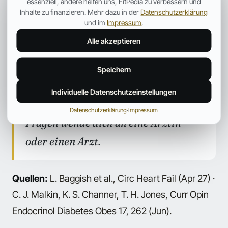
essenziell, andere helfen uns, FitPedia zu verbessern und
Recht; Besitz und Handel können
Inhalte zu finanzieren. Mehr dazu in der
Datenschutzerklärung
und im
Impressum
.
strafbar sein. Eine Testosteron-
Alle akzeptieren
Ersatztherapie ist
verschreibungspflichtig. Von einer
Speichern
Selbstmedikation wird dringend
Individuelle Datenschutzeinstellungen
abgeraten. Bei gesundheitlichen
Datenschutzerklärung
·
Impressum
Fragen wende dich an eine Ärztin
oder einen Arzt.
Quellen:
L. Baggish et al., Circ Heart Fail (Apr 27) ·
C. J. Malkin, K. S. Channer, T. H. Jones, Curr Opin
Endocrinol Diabetes Obes 17, 262 (Jun).