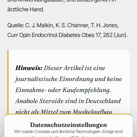
ärztliche Hand.
Quelle: C. J. Malkin, K. S. Channer, T. H. Jones,
Curr Opin Endocrinol Diabetes Obes 17, 262 (Jun).
Hinweis:
Dieser Artikel ist eine
journalistische Einordnung und keine
Einnahme- oder Kaufempfehlung.
Anabole Steroide sind in Deutschland
nicht als Mittel zum Muskelaufbau
zugelassen, fallen unter das
Datenschutzeinstellungen
Wir nutzen Cookies und ähnliche Technologien. Einige sind
Arzneimittel- und Anti-Doping-