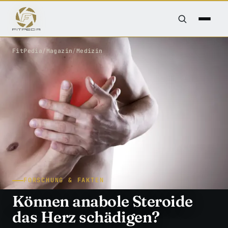
FitPedia
/
Magazin
/
Medizin
FORSCHUNG & FAKTEN
Können anabole Steroide
das Herz schädigen?