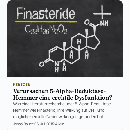
MEDIZIN
Verursachen 5-Alpha-Reduktase-
Hemmer eine erektile Dysfunktion?
Was eine Literaturrecherche über 5-Alpha-Reduktase-
Hemmer wie Finasterid, ihre Wirkung auf DHT und
mögliche sexuelle Nebenwirkungen gefunden hat.
Jonas Bauer
06. Juli 2015
4 Min.