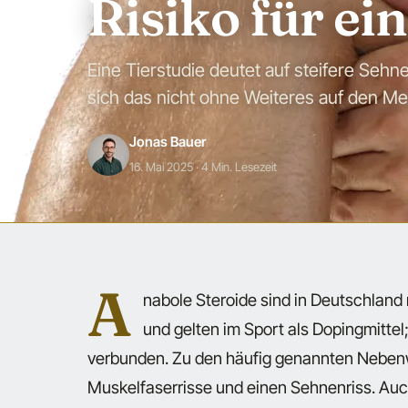
Risiko für ei
Eine Tierstudie deutet auf steifere Seh
sich das nicht ohne Weiteres auf den Me
Jonas Bauer
16. Mai 2025
· 4 Min. Lesezeit
A
nabole Steroide sind in Deutschland
und gelten im Sport als Dopingmittel;
verbunden. Zu den häufig genannten Nebenwi
Muskelfaserrisse und einen Sehnenriss. Auc