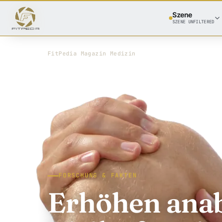
Szene
SZENE UNFILTERED
FitPedia
/
Magazin
/
Medizin
FORSCHUNG & FAKTEN
Erhöhen anab