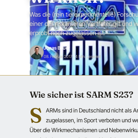
Was die (rein tierexperimentelle) Forsc
einer der riskanteren Vertreter gilt un
erprobt noch zugelassen ist.
Jonas Bauer
08. Februar 2017
· 4 Min. Lesezeit
Wie sicher ist SARM S23?
S
ARMs sind in Deutschland nicht als 
zugelassen, im Sport verboten und w
Über die Wirkmechanismen und Nebenwirku