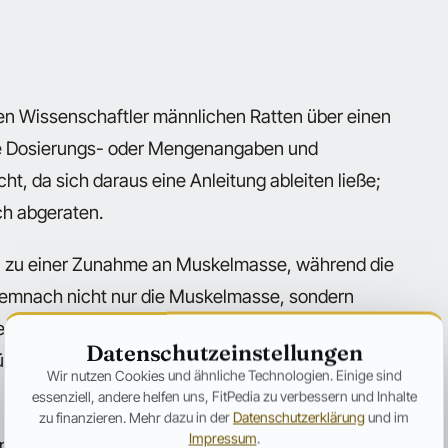
en Wissenschaftler männlichen Ratten über einen
ete Dosierungs- oder Mengenangaben und
, da sich daraus eine Anleitung ableiten ließe;
ch abgeraten.
en zu einer Zunahme an Muskelmasse, während die
demnach nicht nur die Muskelmasse, sondern
n Blick wirkte S23 damit interessant. Hintergrund
Datenschutzeinstellungen
für den Androgenrezeptor ist und ähnlich leicht wie
Wir nutzen Cookies und ähnliche Technologien. Einige sind
essenziell, andere helfen uns, FitPedia zu verbessern und Inhalte
zu finanzieren. Mehr dazu in der
Datenschutzerklärung
und im
Impressum
.
ungen von S23 auf die körpereigene