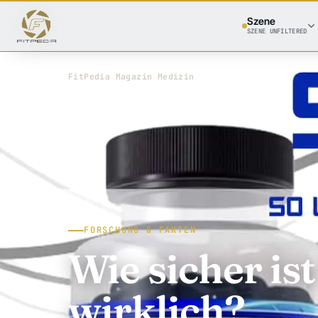
Szene
SZENE UNFILTERED
FitPedia
/
Magazin
/
Medizin
FORSCHUNG & FAKTEN
Wie sicher i
wirklich?