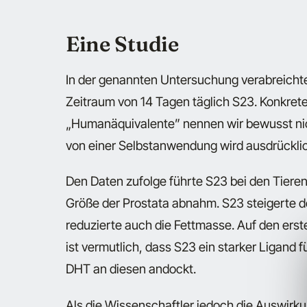
Eine Studie
In der genannten Untersuchung verabreicht
Zeitraum von 14 Tagen täglich S23. Konkr
„Humanäquivalente” nennen wir bewusst nicht
von einer Selbstanwendung wird ausdrückli
Den Daten zufolge führte S23 bei den Tier
Größe der Prostata abnahm. S23 steigerte 
reduzierte auch die Fettmasse. Auf den erste
ist vermutlich, dass S23 ein starker Ligand 
DHT an diesen andockt.
Als die Wissenschaftler jedoch die Auswirk