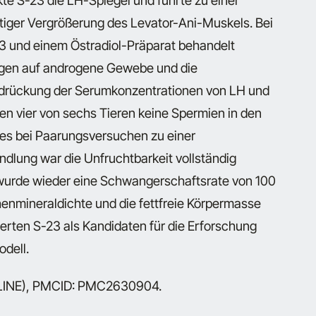
te S-23 die LH-Spiegel und führte zu einer
itiger Vergrößerung des Levator-Ani-Muskels. Bei
23 und einem Östradiol-Präparat behandelt
ngen auf androgene Gewebe und die
rdrückung der Serumkonzentrationen von LH und
en vier von sechs Tieren keine Spermien in den
 es bei Paarungsversuchen zu einer
lung war die Unfruchtbarkeit vollständig
 wurde wieder eine Schwangerschaftsrate von 100
enmineraldichte und die fettfreie Körpermasse
erten S-23 als Kandidaten für die Erforschung
odell.
DLINE), PMCID: PMC2630904.