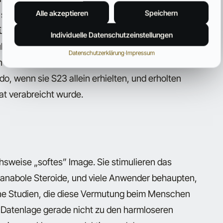
Alle akzeptieren
Speichern
sich, dass S23 diese wahrscheinlich stark
chüttung der Hormone LH und FSH deutlich. Zudem
Individuelle Datenschutzeinstellungen
uktion in den Hoden, und zwar so wirksam, dass
Datenschutzerklärung
·
Impressum
n Kandidaten für ein männliches Verhütungsmittel
ido, wenn sie S23 allein erhielten, und erholten
rat verabreicht wurde.
hsweise „softes” Image. Sie stimulieren das
 anabole Steroide, und viele Anwender behaupten,
keine Studien, die diese Vermutung beim Menschen
n Datenlage gerade nicht zu den harmloseren