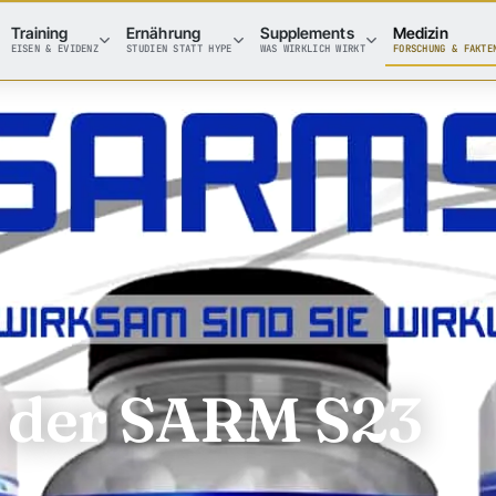
Training
Ernährung
Supplements
Medizin
EISEN & EVIDENZ
STUDIEN STATT HYPE
WAS WIRKLICH WIRKT
FORSCHUNG & FAKTE
st der SARM S23