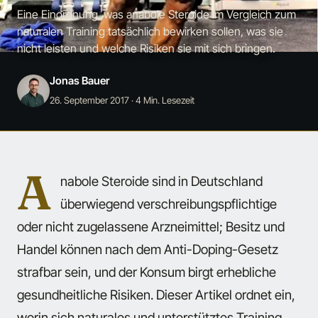
Eine Einordnung, was anabole Steroide im Vergleich zum
naturalen Training tatsächlich bewirken sollen, was sie
nicht leisten und welche Risiken sie mit sich bringen.
Jonas Bauer
26. September 2017
· 4 Min. Lesezeit
A
nabole Steroide sind in Deutschland
überwiegend verschreibungspflichtige
oder nicht zugelassene Arzneimittel; Besitz und
Handel können nach dem Anti-Doping-Gesetz
strafbar sein, und der Konsum birgt erhebliche
gesundheitliche Risiken. Dieser Artikel ordnet ein,
worin sich naturales und unterstütztes Training