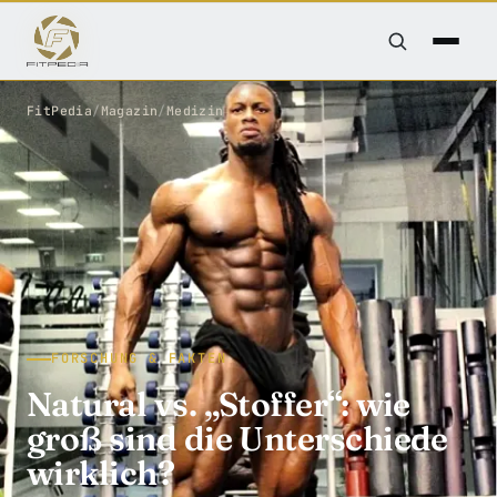
FitPedia
/
Magazin
/
Medizin
FORSCHUNG & FAKTEN
Natural vs. „Stoffer“: wie
groß sind die Unterschiede
wirklich?