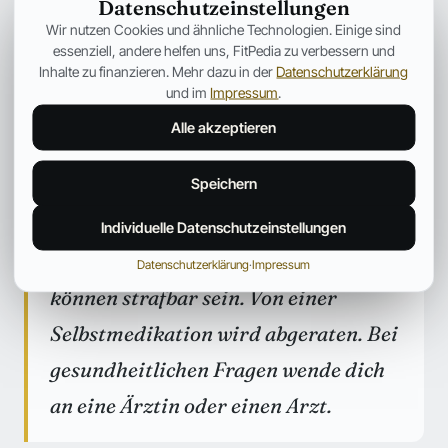
Datenschutzeinstellungen
journalistische Einordnung und keine
Wir nutzen Cookies und ähnliche Technologien. Einige sind
Einnahme- oder Kaufempfehlung.
essenziell, andere helfen uns, FitPedia zu verbessern und
Inhalte zu finanzieren. Mehr dazu in der
Datenschutzerklärung
Anabole Steroide sind in Deutschland
und im
Impressum
.
überwiegend
Alle akzeptieren
verschreibungspflichtige oder nicht
Speichern
zugelassene Arzneimittel und fallen
unter das Arzneimittel- und Anti-
Individuelle Datenschutzeinstellungen
Doping-Recht; Besitz und Handel
Datenschutzerklärung
·
Impressum
können strafbar sein. Von einer
Selbstmedikation wird abgeraten. Bei
gesundheitlichen Fragen wende dich
an eine Ärztin oder einen Arzt.