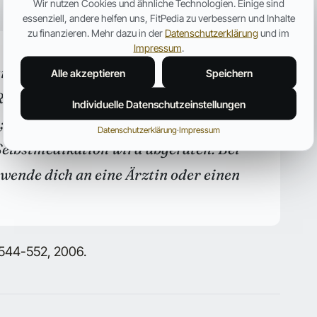
Wir nutzen Cookies und ähnliche Technologien. Einige sind
essenziell, andere helfen uns, FitPedia zu verbessern und Inhalte
zu finanzieren. Mehr dazu in der
Datenschutzerklärung
und im
Impressum
.
ournalistische Einordnung und keine
Alle akzeptieren
Speichern
imonabant ist in Deutschland nicht
Individuelle Datenschutzeinstellungen
g; Marihuana unterliegt dem
Datenschutzerklärung
·
Impressum
Selbstmedikation wird abgeraten. Bei
wende dich an eine Ärztin oder einen
: 544-552, 2006.