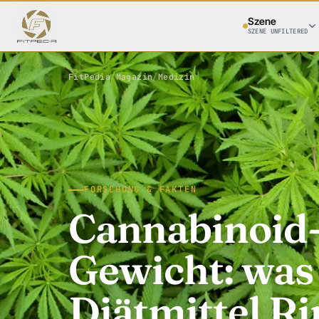
Szene
SZENE UNFILTERED
FitPedia
/
Magazin
/
Medizin
FORSCHUNG & FAKTEN
Cannabinoid
Gewicht: was
Diätmittel R