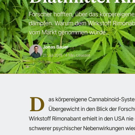
Forscher hofften, über das körpereigen
dämpfen. Warum dem Wirkstoff Rimonaban
vom Markt genommen wurde.
Jonas Bauer
21. Juli 2015
· 4 Min. Lesezeit
D
as körpereigene Cannabinoid-Syste
Übergewicht in den Blick der Forsch
Wirkstoff Rimonabant erhielt in den USA ni
schwerer psychischer Nebenwirkungen wi