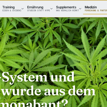
Training
Ernährung
Supplements
Medizin
EISEN & EVIDENZ
STUDIEN STATT HYPE
WAS WIRKLICH WIRKT
FORSCHUNG & FAKTE
-System und
 wurde aus dem
imonabant?