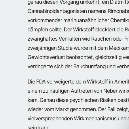
genau diesen Vorgang umkehrt, ein Diätmitte
Cannabinoidantagonisten namens Rimonabant
vorkommender marihuanaähnlicher Chemikal
dämpfen sollte. Der Wirkstoff blockiert die
zwanghaftes Verhalten wie Rauchen oder Fr
zweijährigen Studie wurde mit dem Medikamen
Gewichtsverlust beobachtet, gleichzeitig ve
verringerte sich der Bauchumfang und verbes
Die FDA verweigerte dem Wirkstoff in Amerik
einem zu häufigen Auftreten von Nebenwir
kam. Genau diese psychischen Risiken best
wieder vom Markt genommen. Der Fall zeigt
vielversprechenden Wirkmechanismus und e
sein kann.