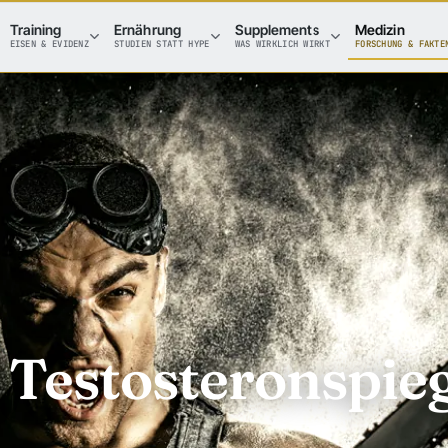
Training
Ernährung
Supplements
Medizin
EISEN & EVIDENZ
STUDIEN STATT HYPE
WAS WIRKLICH WIRKT
FORSCHUNG & FAKTE
Testosteronspieg