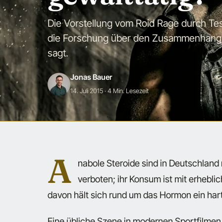
Die Vorstellung vom Roid Rage durch Tes
die Forschung über den Zusammenhang 
sagt.
Jonas Bauer
14. Juli 2015
· 4 Min. Lesezeit
A
nabole Steroide sind in Deutschland r
verboten; ihr Konsum ist mit erhebl
davon hält sich rund um das Hormon ein hart
Eine übliche Szene in modernen Sportfilmen