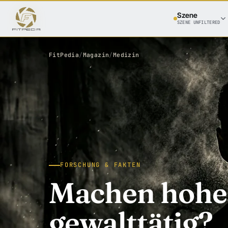
Szene
SZENE UNFILTERED
FitPedia
/
Magazin
/
Medizin
FORSCHUNG & FAKTEN
Machen hohe 
gewalttätig?