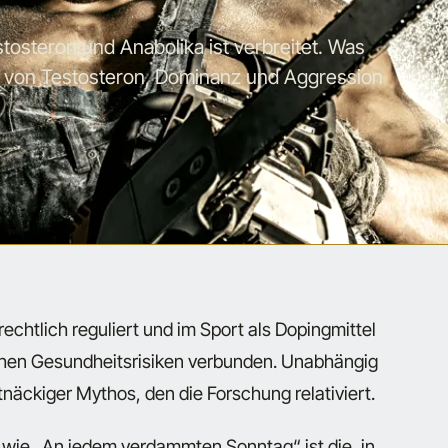
tosteron und Anabolika ist verbreitet. Was
von Testosteron, Dominanz und Aggression
echtlich reguliert und im Sport als Dopingmittel
ichen Gesundheitsrisiken verbunden. Unabhängig
näckiger Mythos, den die Forschung relativiert.
 wie „An jedem verdammten Sonntag“ ist die, in