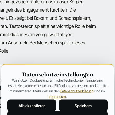
l hingezogen fühlen (muskulöser Körper,
 mangelndes Engagement fürchten. Die
elt. Er steigt bei Boxern und Schachspielern,
ren. Testosteron spielt eine wichtige Rolle beim
ommt dies in Form von gewalttätigen
zum Ausdruck. Bei Menschen spielt dieses
olle.
Datenschutzeinstellungen
ournalistische Einordnung und keine
Wir nutzen Cookies und ähnliche Technologien. Einige sind
essenziell, andere helfen uns, FitPedia zu verbessern und Inhalte
nabole Steroide sind in Deutschland
zu finanzieren. Mehr dazu in der
Datenschutzerklärung
und im
ten und gesundheitlich riskant. Von einer
Impressum
.
ei gesundheitlichen Fragen wende dich
Alle akzeptieren
Speichern