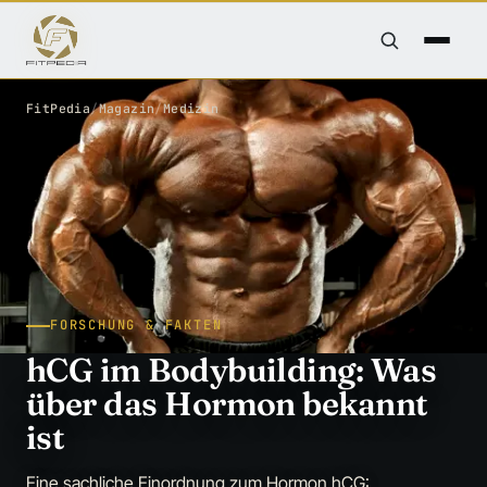
FitPedia
/
Magazin
/
Medizin
FORSCHUNG & FAKTEN
hCG im Bodybuilding: Was
über das Hormon bekannt
ist
Eine sachliche Einordnung zum Hormon hCG: