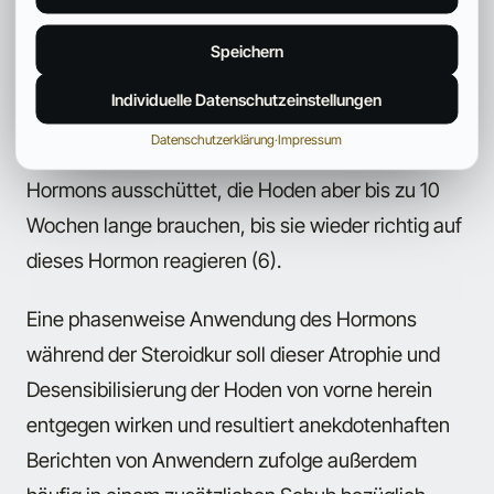
Testosteronausschüttung anregenden Wirkung
des LH Hormons einhergeht. Studien zeigen, dass
Speichern
der Körper auch nach einer über 20 Wochen
Individuelle Datenschutzeinstellungen
andauernden Testosteron Anwendung innerhalb
Datenschutzerklärung
·
Impressum
kurzer Zeit wieder normale Mengen des LH
Hormons ausschüttet, die Hoden aber bis zu 10
Wochen lange brauchen, bis sie wieder richtig auf
dieses Hormon reagieren (6).
Eine phasenweise Anwendung des Hormons
während der Steroidkur soll dieser Atrophie und
Desensibilisierung der Hoden von vorne herein
entgegen wirken und resultiert anekdotenhaften
Berichten von Anwendern zufolge außerdem