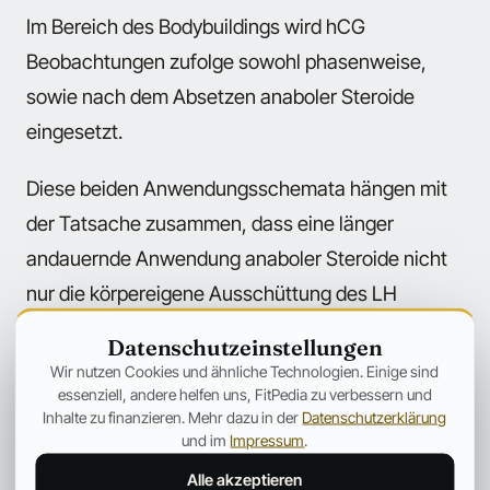
Im Bereich des Bodybuildings wird hCG
Beobachtungen zufolge sowohl phasenweise,
sowie nach dem Absetzen anaboler Steroide
eingesetzt.
Diese beiden Anwendungsschemata hängen mit
der Tatsache zusammen, dass eine länger
andauernde Anwendung anaboler Steroide nicht
nur die körpereigene Ausschüttung des LH
Hormons und somit auch die natürliche
Datenschutzeinstellungen
Testosteronproduktion unterdrückt, sondern auch
Wir nutzen Cookies und ähnliche Technologien. Einige sind
essenziell, andere helfen uns, FitPedia zu verbessern und
zu einer als Atrophie bezeichneten Schrumpfung
Inhalte zu finanzieren. Mehr dazu in der
Datenschutzerklärung
der Hoden führt, die mit einer Desensibilisierung
und im
Impressum
.
der Leyding Zellen gegenüber der die
Alle akzeptieren