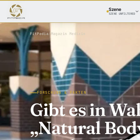
Szene
SZENE UNFILTERED
FitPedia
/
Magazin
/
Medizin
FORSCHUNG & FAKTEN
Gibt es in Wa
„Natural Bod