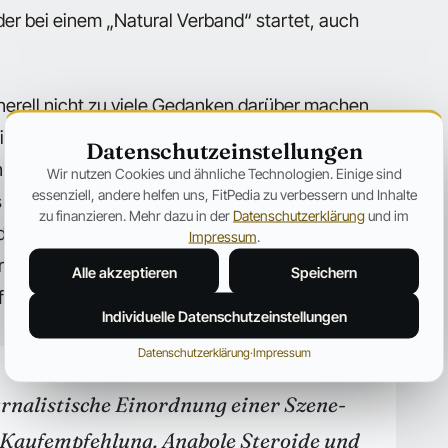
 der bei einem „Natural Verband“ startet, auch
erell nicht zu viele Gedanken darüber machen,
tiger ist es letztlich, dass man das Beste aus dem
Datenschutzeinstellungen
rbild hat, das „stofft“ oder nicht, ist erst einmal
Wir nutzen Cookies und ähnliche Technologien. Einige sind
essenziell, andere helfen uns, FitPedia zu verbessern und Inhalte
s einem beeindruckenden Körper sollte niemals
zu finanzieren. Mehr dazu in der
Datenschutzerklärung
und im
die Motivation, im Training und bei der Ernährung
Impressum
.
 Dopingmittel spielt, sollte sich die rechtlichen
Alle akzeptieren
Speichern
führen.
Individuelle Datenschutzeinstellungen
Datenschutzerklärung
·
Impressum
ournalistische Einordnung einer Szene-
 Kaufempfehlung. Anabole Steroide und