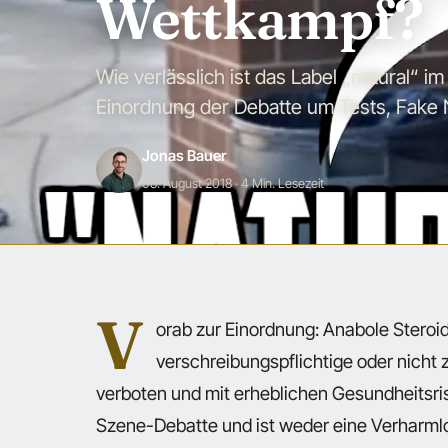
Wettkampf?
Wie verlässlich ist das Label „natural“ im
Einordnung der Debatte um Tests, Fake N
Jonas Bauer
08. August 2018
· 4 Min. Lesezeit
V
orab zur Einordnung: Anabole Steroi
verschreibungspflichtige oder nicht
verboten und mit erheblichen Gesundheitsris
Szene-Debatte und ist weder eine Verharml