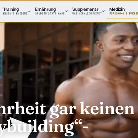
Training
Ernährung
Supplements
Medizin
EISEN & EVIDENZ
STUDIEN STATT HYPE
WAS WIRKLICH WIRKT
FORSCHUNG & FAKTE
hrheit gar keinen
ybuilding“-