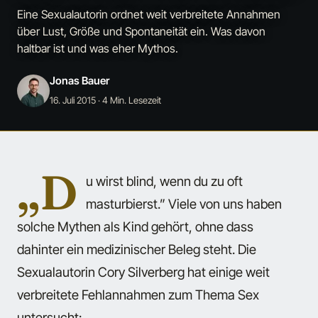
Eine Sexualautorin ordnet weit verbreitete Annahmen
über Lust, Größe und Spontaneität ein. Was davon
haltbar ist und was eher Mythos.
Jonas Bauer
16. Juli 2015
· 4 Min. Lesezeit
„D
u wirst blind, wenn du zu oft
masturbierst.” Viele von uns haben
solche Mythen als Kind gehört, ohne dass
dahinter ein medizinischer Beleg steht. Die
Sexualautorin Cory Silverberg hat einige weit
verbreitete Fehlannahmen zum Thema Sex
untersucht: