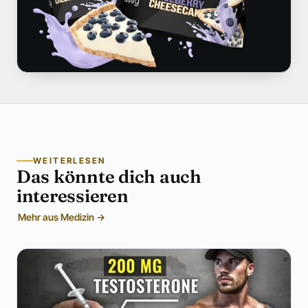
WEITERLESEN
Das könnte dich auch
interessieren
Mehr aus Medizin →