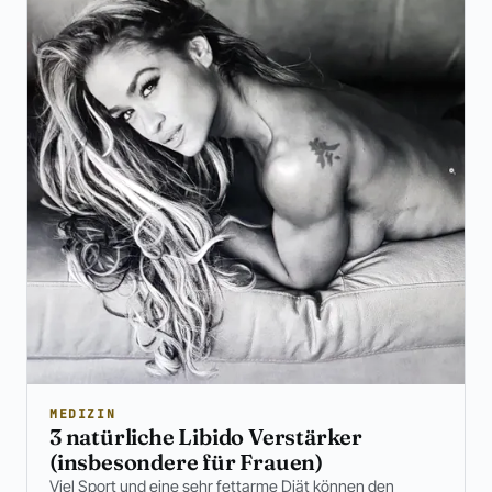
MEDIZIN
3 natürliche Libido Verstärker
(insbesondere für Frauen)
Viel Sport und eine sehr fettarme Diät können den