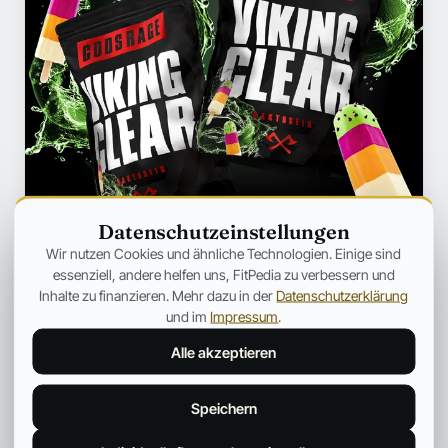
Datenschutzeinstellungen
Wir nutzen Cookies und ähnliche Technologien. Einige sind
essenziell, andere helfen uns, FitPedia zu verbessern und
Inhalte zu finanzieren. Mehr dazu in der
Datenschutzerklärung
und im
Impressum
.
Alle akzeptieren
Jonas Bauer
Speichern
PUBLIC HEALTH UND GESUNDHEITSKOMMUNIKATION