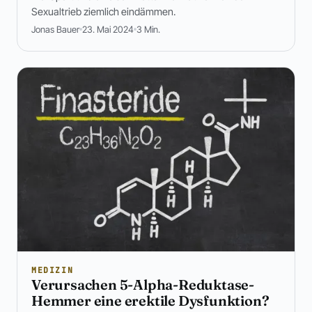
Sexualtrieb ziemlich eindämmen.
Jonas Bauer
23. Mai 2024
3 Min.
MEDIZIN
Verursachen 5-Alpha-Reduktase-
Hemmer eine erektile Dysfunktion?