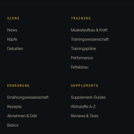
SZENE
TRAINING
News
Muskelaufbau & Kraft
Köpfe
Trainingswissenschaft
Debatten
Trainingspläne
Performance
Fettabbau
ERNÄHRUNG
SUPPLEMENTS
Ernährungswissenschaft
Supplement-Guides
Rezepte
Wirkstoffe A-Z
Abnehmen & Diät
Reviews & Tests
Basics