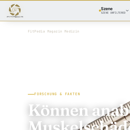
Szene
SZENE UNFILTERED
FitPedia
/
Magazin
/
Medizin
FORSCHUNG & FAKTEN
Können anabo
Muskelschäd