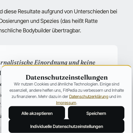
nd diese Resultate aufgrund von Unterschieden bei
Dosierungen und Spezies (das heißt Ratte
schliche Bodybuilder übertragbar.
ournalistische Einordnung und keine
nabole Steroide sind in Deutschland
Datenschutzeinstellungen
e zugelassen und fallen unter das
Wir nutzen Cookies und ähnliche Technologien. Einige sind
essenziell, andere helfen uns, FitPedia zu verbessern und Inhalte
ht; Besitz und Handel können strafbar
zu finanzieren. Mehr dazu in der
Datenschutzerklärung
und im
Impressum
.
rd abgeraten. Bei gesundheitlichen
Alle akzeptieren
Speichern
der einen Arzt.
Individuelle Datenschutzeinstellungen