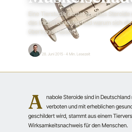
Eine Tierstudie deutet an, dass Steroi
das (nicht) bedeutet, und warum sich di
übertragen lassen.
Jonas Bauer
28. Juni 2015
· 4 Min. Lesezeit
A
nabole Steroide sind in Deutschland r
verboten und mit erheblichen gesund
geschildert wird, stammt aus einem Tiervers
Wirksamkeitsnachweis für den Menschen.